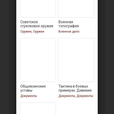
Советское
Военная
стрелковое оружие
топография
Оружие, Оружие
Военное дело
Общевоинские
Тактика в боевых
уставы
примерах. Дивизия
вооруженных сил
Документы
Документы, Документы
СССР