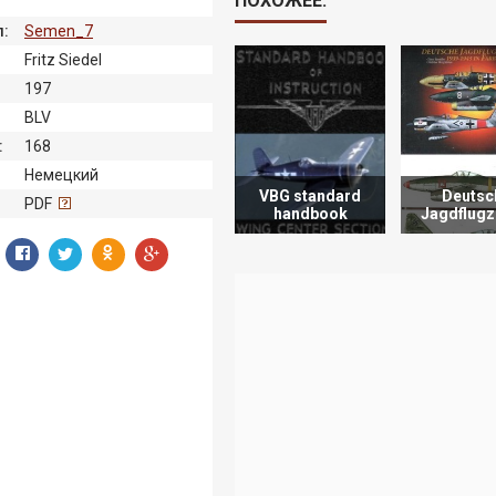
ПОХОЖЕЕ:
:
Semen_7
Fritz Siedel
197
BLV
:
168
Немецкий
VBG standard
Deutsc
:
PDF
handbook
Jagdflug