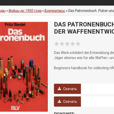
да»
»
Войны до 1900 года
»
Боеприпасы
» Das Patronenbuch. Pulver und
DAS PATRONENBUCH.
DER WAFFENENTWI
Das Werk schildert die Entwicklung de
Jäger ebenso wie für alle Waffen- u
Beginners handbook for collecting rifl
Скачать
Скачать