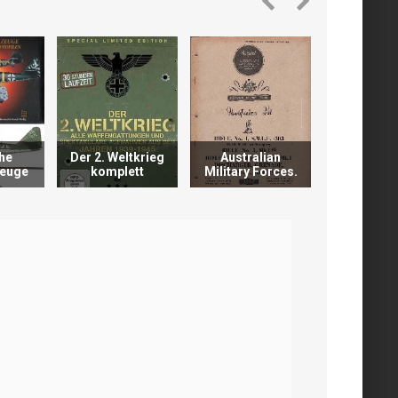
he
Der 2. Weltkrieg
Australian
Waffen R
zeuge
komplett
Military Forces.
№33 (19