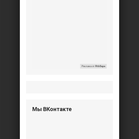
Реклама от
RtbSape
Мы ВКонтакте