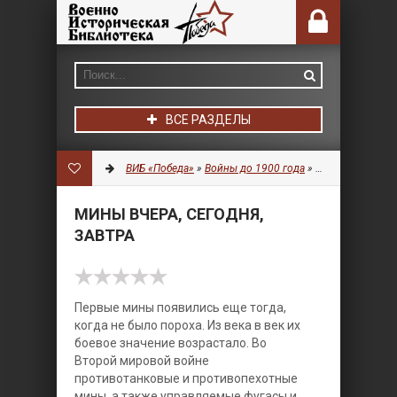
ВСЕ РАЗДЕЛЫ
ВИБ «Победа»
»
Войны до 1900 года
»
Боеприпасы
» М
МИНЫ ВЧЕРА, СЕГОДНЯ,
ЗАВТРА
Первые мины появились еще тогда,
когда не было пороха. Из века в век их
боевое значение возрастало. Во
Второй мировой войне
противотанковые и противопехотные
мины, а также управляемые фугасы и