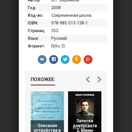
Автор:
Ю.Г. Веремеев
Год:
2008
Изд-во:
Современная школа
ISBN:
978-985-513-138-1
Страниц:
352
Язык:
Русский
Формат:
DjVu
ПОХОЖЕЕ:
Записки
Инструкци
Описание
диверсанта
по
устройства и
2. Мины
обращению