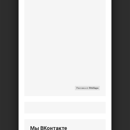
Реклама от
RtbSape
Мы ВКонтакте