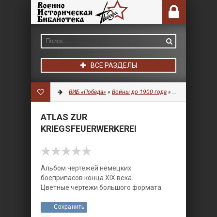
ВСЕ РАЗДЕЛЫ
ВИБ «Победа»
»
Войны до 1900 года
»
Артиллерия
» At
ATLAS ZUR
KRIEGSFEUERWERKEREI
Альбом чертежей немецких
боеприпасов конца XIX века.
Цветные чертежи большого формата.
Сохранить