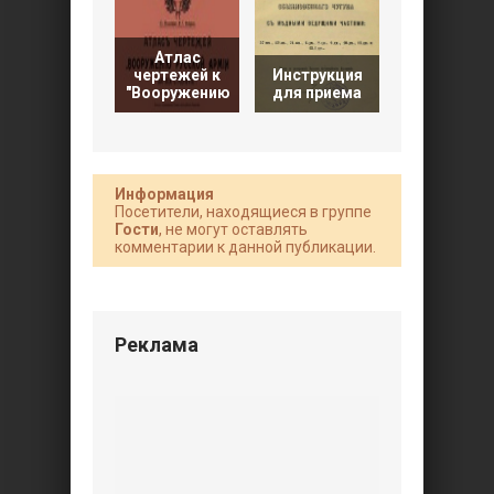
Атлас
Альбом
чертежей к
Инструкция
чертеже
"Вооружению
для приема
немецких
Информация
Посетители, находящиеся в группе
Гости
, не могут оставлять
комментарии к данной публикации.
Реклама