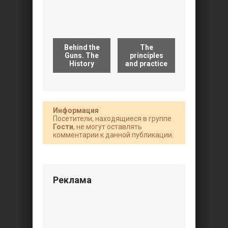
Behind the
The
Guns. The
principles
Instructio
History
and practice
for heavy
Информация
Посетители, находящиеся в группе
Гости
, не могут оставлять
комментарии к данной публикации.
Реклама