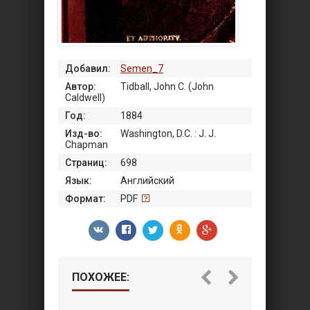
Добавил:
Semen_7
Автор:
Tidball, John C. (John
Caldwell)
Год:
1884
Изд-во:
Washington, D.C. : J. J.
Chapman
Страниц:
698
Язык:
Английский
Формат:
PDF
ПОХОЖЕЕ: