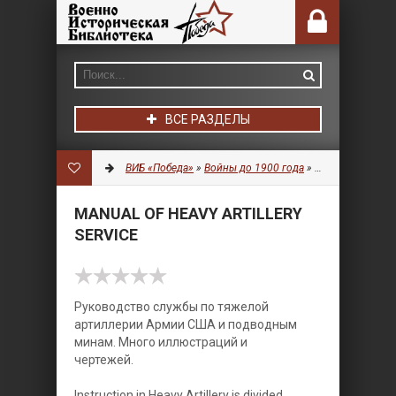
ВСЕ РАЗДЕЛЫ
ВИБ «Победа»
»
Войны до 1900 года
»
Артиллерия
» Ma
MANUAL OF HEAVY ARTILLERY
SERVICE
Руководство службы по тяжелой
артиллерии Армии США и подводным
минам. Много иллюстраций и
чертежей.
Instruction in Heavy Artillery is divided