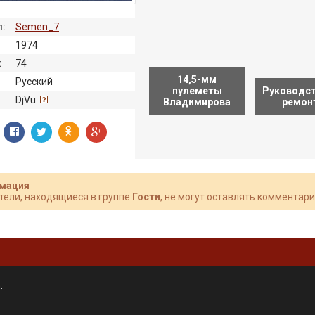
:
Semen_7
1974
:
74
14,5-мм
Русский
пулеметы
Руководст
:
DjVu
Владимирова
ремон
мация
тели, находящиеся в группе
Гости
, не могут оставлять комментари
»
.