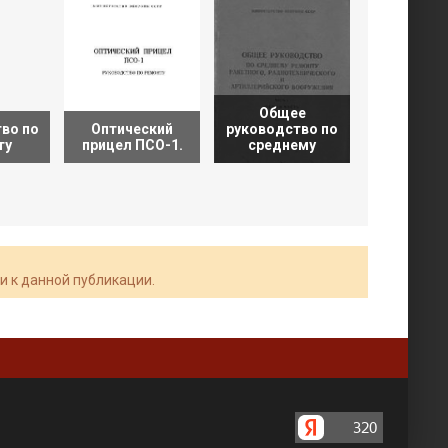
Общее
во по
Оптический
руководство по
Изделие 
ту
прицел ПСО-1.
среднему
Руководс
и к данной публикации.