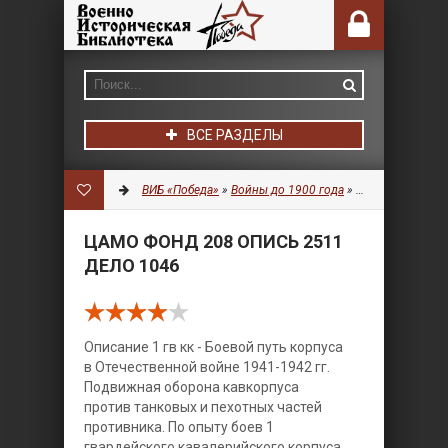
ВСЕ РАЗДЕЛЫ
ВИБ «Победа»
»
Войны до 1900 года
»
Документы
» ЦА
ЦАМО ФОНД 208 ОПИСЬ 2511
ДЕЛО 1046
Описание 1 гв кк - Боевой путь корпуса
в Отечественной войне 1941-1942 гг.
Подвижная оборона кавкорпуса
против танковых и пехотных частей
противника. По опыту боев 1
гвардейского кавалерийского корпуса