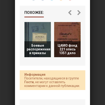
ПОХОЖЕЕ:
Боевые
ЦАМО фонд
ЦАМО фон
распоряжения
221 опись
221 опис
и приказы
1351 дело
1351 дел
Информация
Посетители, находящиеся в группе
Гости
, не могут оставлять
комментарии к данной публикации.