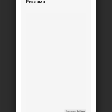
Реклама
Реклама от
RtbSape