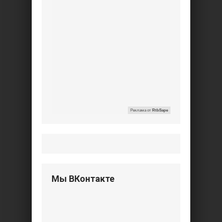
Реклама от
RtbSape
Мы ВКонтакте