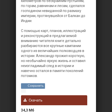
километров по бескрайним пустыням,
по горам, равнинам и лесам, сделался
господином невиданной по размаху
империи, протянувшейся от Балкан до
Индии.
С помощью карт, планов, иллюстраций
и реконструкций в предлагаемой
вниманию читателя книге детально
разбираются все крупные кампании
одного из величайших полководцев в
истории. Александр прожил короткую,
но необычайно яркую жизнь и оставил
неизгладимый след в истории и
навечно остался в памяти поколений
потомков.
Сохранить
Скачать
34,3 Мб