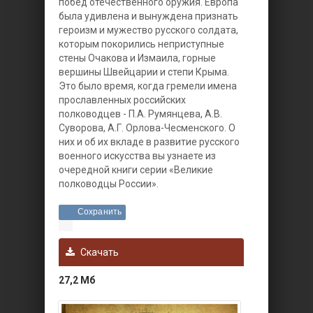
побед отечественного оружия. Европа
была удивлена и вынуждена признать
героизм и мужество русского солдата,
которым покорились неприступные
стены Очакова и Измаила, горные
вершины Швейцарии и степи Крыма.
Это было время, когда гремели имена
прославленных российских
полководцев - П.А. Румянцева, А.В.
Суворова, А.Г. Орлова-Чесменского. О
них и об их вкладе в развитие русского
военного искусства вы узнаете из
очередной книги серии «Великие
полководцы России».
Сохранить
Скачать
27,2 Мб