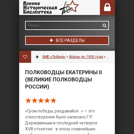
ВСЕ РАЗДЕЛЫ
ВИБ «Победа»
»
Войны до 1900 года
»
История
» Полко
ПОЛКОВОДЦЫ ЕКАТЕРИНЫ II
(ВЕЛИКИЕ ПОЛКОВОДЦЫ
РОССИИ)
«Гром победы, раздавайся...» — это
стихотворение было написано Г.Р.
Державиным в последней четверти
XVIII столетия - в эпоху славнейших