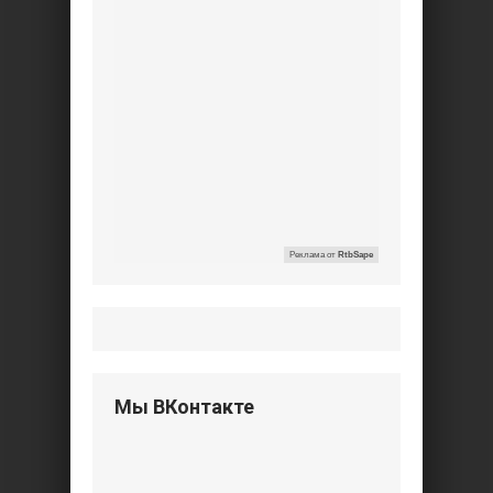
Реклама от
RtbSape
Мы ВКонтакте