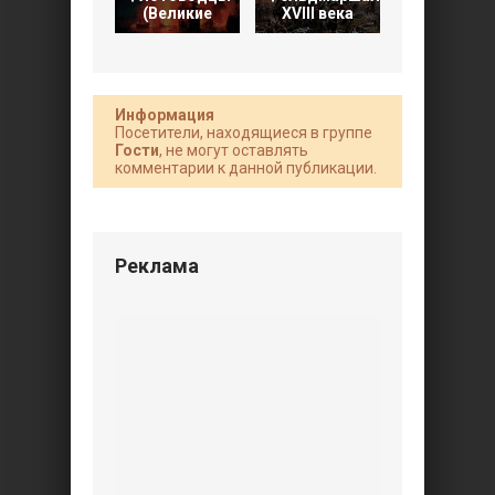
(Великие
XVIII века
Грозного 
Информация
Посетители, находящиеся в группе
Гости
, не могут оставлять
комментарии к данной публикации.
Реклама