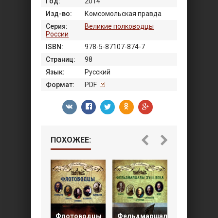
Год:
2014
Изд-во:
Комсомольская правда
Серия:
Великие полководцы
России
ISBN:
978-5-87107-874-7
Страниц:
98
Язык:
Русский
Формат:
PDF
ПОХОЖЕЕ:
Полковод
Флотоводцы
Фельдмаршалы
Ивана