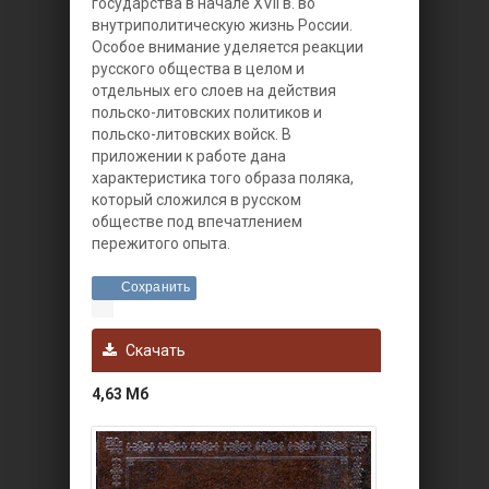
государства в начале XVII в. во
внутриполитическую жизнь России.
Особое внимание уделяется реакции
русского общества в целом и
отдельных его слоев на действия
польско-литовских политиков и
польско-литовских войск. В
приложении к работе дана
характеристика того образа поляка,
который сложился в русском
обществе под впечатлением
пережитого опыта.
Сохранить
Скачать
4,63 Мб