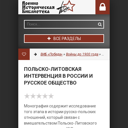
ВСЕ РАЗДЕЛЫ
ВИБ «Победа»
»
Войны до 1900 года
»
История
» Польс
ПОЛЬСКО-ЛИТОВСКАЯ
ИНТЕРВЕНЦИЯ В РОССИИ И
РУССКОЕ ОБЩЕСТВО
Монография содержит исследование
того этапа в истории русско-польских
отношений, который связан с
вмешательством Польско-Литовского