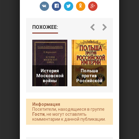
ПОХОЖЕЕ:
История
Польша
Московской
против
Меж Русью
войны
Российской
Литвой.
Информация
Посетители, находящиеся в группе
Гости
, не могут оставлять
комментарии к данной публикации.