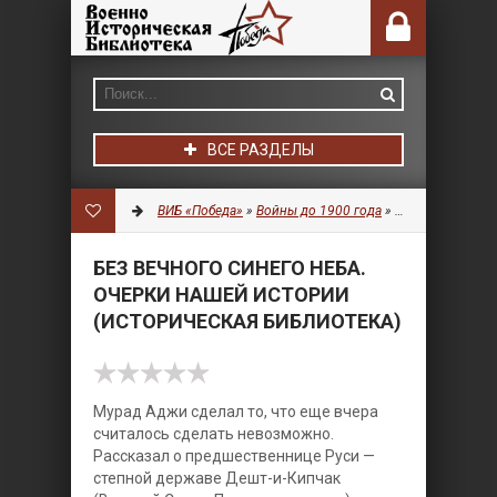
ВСЕ РАЗДЕЛЫ
ВИБ «Победа»
»
Войны до 1900 года
»
История
» Без в
БЕЗ ВЕЧНОГО СИНЕГО НЕБА.
ОЧЕРКИ НАШЕЙ ИСТОРИИ
(ИСТОРИЧЕСКАЯ БИБЛИОТЕКА)
Мурад Аджи сделал то, что еще вчера
считалось сделать невозможно.
Рассказал о предшественнице Руси —
степной державе Дешт-и-Кипчак