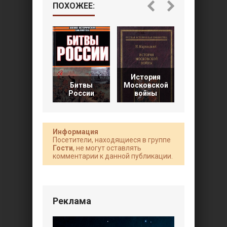
ПОХОЖЕЕ:
История
Гражданск
Битвы
Московской
война в
России
войны
России.
Информация
Посетители, находящиеся в группе
Гости
, не могут оставлять
комментарии к данной публикации.
Реклама