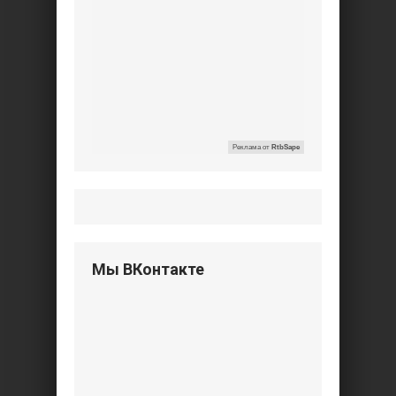
Реклама от
RtbSape
Мы ВКонтакте