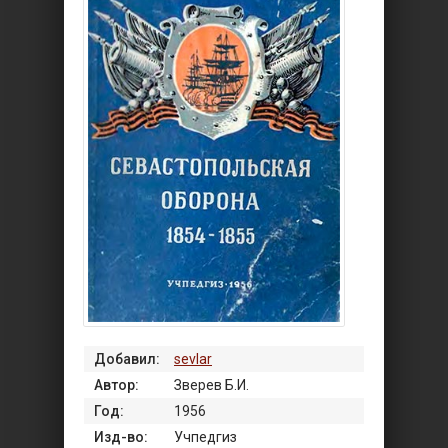
Добавил:
sevlar
Автор:
Зверев Б.И.
Год:
1956
Изд-во:
Учпедгиз