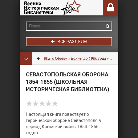
ВСЕ РАЗДЕЛЫ
ВИБ «Победа»
»
Войны до 1900 года
»
История
» Севас
СЕВАСТОПОЛЬСКАЯ ОБОРОНА
1854-1855 (ШКОЛЬНАЯ
ИСТОРИЧЕСКАЯ БИБЛИОТЕКА)
Настоящая книга повествует о
героической обороне Севастополя в
период Крымской войны 1853-1856
годов.