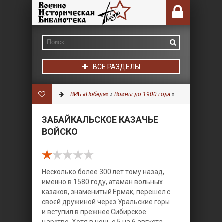
ВСЕ РАЗДЕЛЫ
ВИБ «Победа»
»
Войны до 1900 года
»
История
» Забай
ЗАБАЙКАЛЬСКОЕ КАЗАЧЬЕ
ВОЙСКО
Несколько более 300 лет тому назад,
именно в 1580 году, атаман вольных
казаков, знаменитый Ермак, перешел с
своей дружиной через Уральские горы
и вступил в прежнее Сибирское
царство. Хотя в ночь с 5 на 6 августа