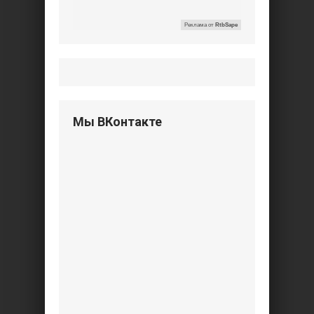
Реклама от
RtbSape
Мы ВКонтакте