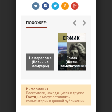
ПОХОЖЕЕ:
На переломе
Ермак
Ермак.
(Военные
(Жизнь
Историчес
мемуары)
замечательных
роман
Информация
Посетители, находящиеся в группе
Гости
, не могут оставлять
комментарии к данной публикации.