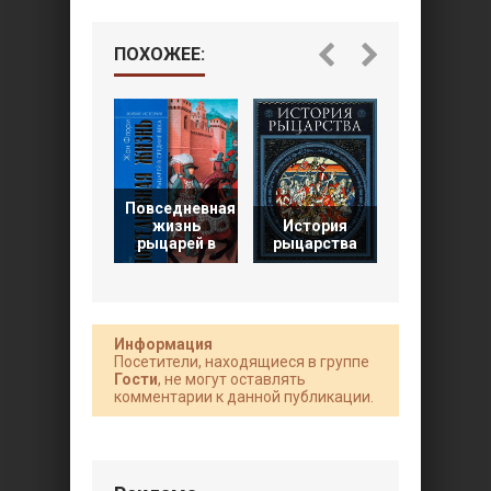
ПОХОЖЕЕ:
Повседневная
жизнь
История
Меч в век
рыцарей в
рыцарства
рыцарства
Информация
Посетители, находящиеся в группе
Гости
, не могут оставлять
комментарии к данной публикации.