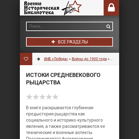
ВСЕ РАЗДЕЛЫ
ВИБ «Победа»
»
Войны до 1900 года
»
История
» Исток
ИСТОКИ СРЕДНЕВЕКОВОГО
РЫЦАРСТВА
В книге раскрывается глубинная
предыстория рыцарства как
социального и историко-культурного
явления, а также рассматриваются ее
технические и военные аспекты.
Прослеживается формирование