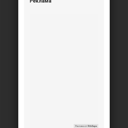
Реклама
Реклама от
RtbSape