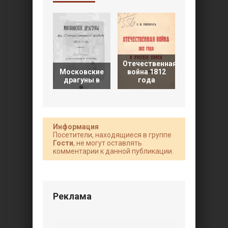
Отечественная
Московские
война 1812
Отечестве
драгуны в
года
война 181
Информация
Посетители, находящиеся в группе
Гости
, не могут оставлять
комментарии к данной публикации.
Реклама