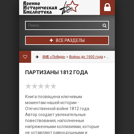
ВСЕ РАЗДЕЛЫ
ВИБ «Победа»
»
Войны до 1900 года
»
Литература
» Па
ПАРТИЗАНЫ 1812 ГОДА
Книга посвящена ключевым
моментам нашей истории -
Отечественной войне 1812 года.
Автор создает увлекательные
повествования, наполненные
напряженными коллизиями, которые
не оставляют равнодушными и