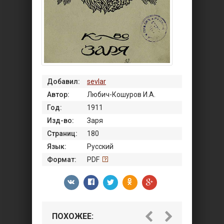
Добавил:
sevlar
Автор:
Любич-Кошуров И.А.
Год:
1911
Изд-во:
Заря
Страниц:
180
Язык:
Русский
Формат:
PDF
ПОХОЖЕЕ: