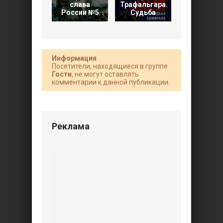
слава
Трафальгара.
Божествен
России №5
Судьба
ветер
Информация
Посетители, находящиеся в группе
Гости
, не могут оставлять
комментарии к данной публикации.
Реклама