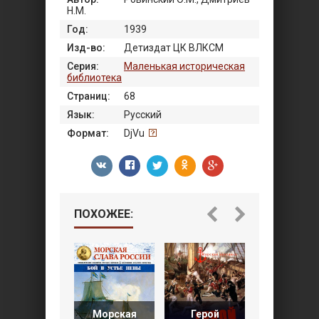
Н.М.
Год:
1939
Изд-во:
Детиздат ЦК ВЛКСМ
Серия:
Маленькая историческая
библиотека
Страниц:
68
Язык:
Русский
Формат:
DjVu
ПОХОЖЕЕ:
Морская
Герой