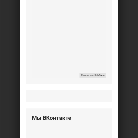
Реклама от
RtbSape
Мы ВКонтакте