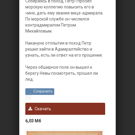
Собираясь в поход, Петр I просил
морскую коллегию повысить его в
чине, дать ему звание вице-адмирала.
По морской службе он числился
контрадмиралом Петром
Михайловым.
Накануне отплытия в поход Петр
решил зайти в Адмиралтейство и
узнать, есть ли ответ на его прошение.
Через обширное поле он вышел к
берегу Невы посмотреть, прошел ли
лед.
Сохранить
Скачать
6,03 Мб