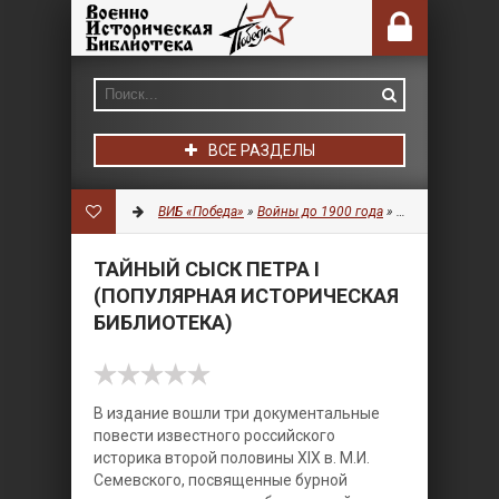
ВСЕ РАЗДЕЛЫ
ВИБ «Победа»
»
Войны до 1900 года
»
Литература
» Та
ТАЙНЫЙ СЫСК ПЕТРА I
(ПОПУЛЯРНАЯ ИСТОРИЧЕСКАЯ
БИБЛИОТЕКА)
В издание вошли три документальные
повести известного российского
историка второй половины XIX в. М.И.
Семевского, посвященные бурной