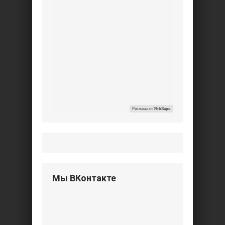
Реклама от
RtbSape
Мы ВКонтакте