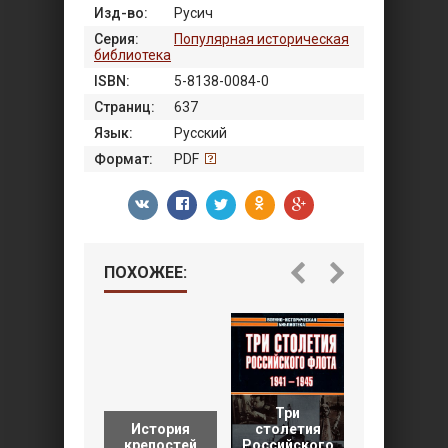
Изд-во:
Русич
Серия:
Популярная историческая
библиотека
ISBN:
5-8138-0084-0
Страниц:
637
Язык:
Русский
Формат:
PDF
ПОХОЖЕЕ:
Три
Первая
История
столетия
мировая
крепостей
Российского
война