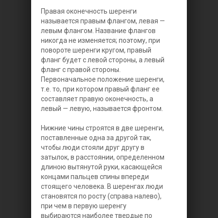
Правая оконечность шеренги
называется правым флангом, левая —
левым флангом. Название флангов
никогда не изменяется; поэтому, при
повороте шеренги кругом, правый
фланг будет с левой стороны, а левый
фланг с правой стороны.
Первоначальное положение шеренги,
т.е. то, при котором правый фланг ее
составляет правую оконечность, а
левый — левую, называется фронтом.
Нижние чины строятся в две шеренги,
поставленные одна за другой так,
чтобы люди стояли друг другу в
затылок, в расстоянии, определенном
длиною вытянутой руки, касающейся
концами пальцев спины впереди
стоящего человека. В шеренгах люди
становятся по росту (справа налево),
при чем в первую шеренгу
выбираются наиболее твердые по