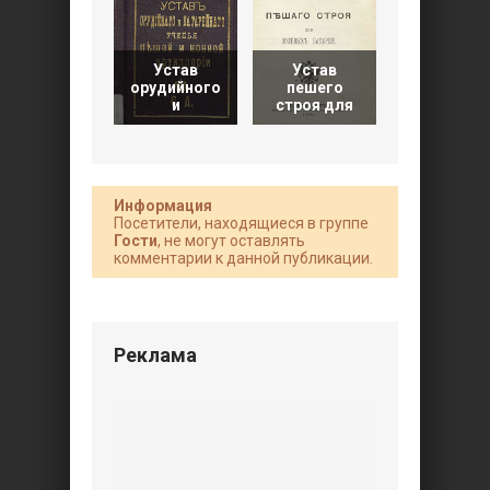
Устав
Устав
Устав
строевой
орудийного
пешего
службы
и
строя для
пешей
Информация
Посетители, находящиеся в группе
Гости
, не могут оставлять
комментарии к данной публикации.
Реклама