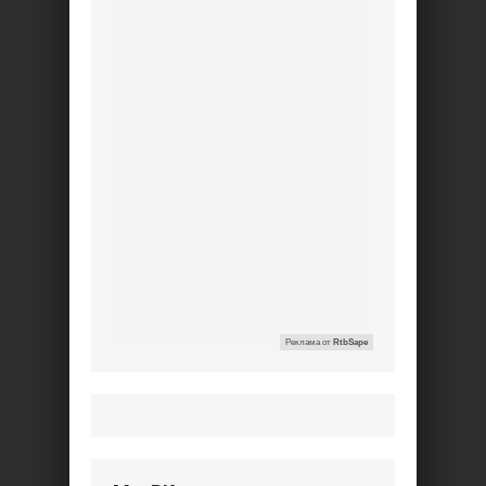
Реклама от
RtbSape