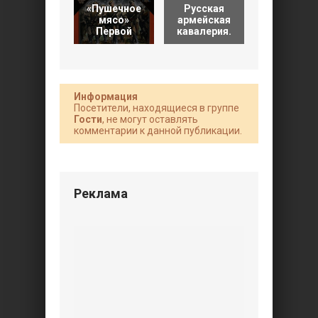
«Пушечное
Русская
Труды по
мясо»
армейская
истории
Первой
кавалерия.
Русской
Информация
Посетители, находящиеся в группе
Гости
, не могут оставлять
комментарии к данной публикации.
Реклама