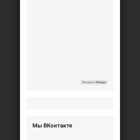
Реклама от
RtbSape
Мы ВКонтакте