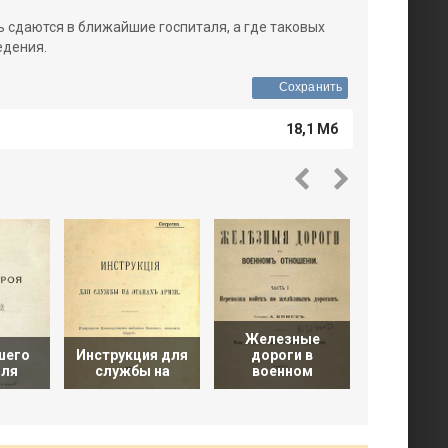
ь сдаются в ближайшие госпиталя, а где таковых
едения.
Сохранить
18,1 Мб
Железные
Руковод
шего
Инструкция для
дороги в
для шт
для
службы на
военном
офице