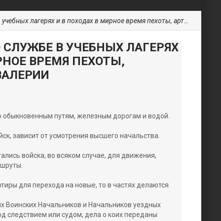
ых лагерях и в походах в мирное время пехоты, артиллерии и кавалерии
 СЛУЖБЕ В УЧЕБНЫХ ЛАГЕРЯХ
РНОЕ ВРЕМЯ ПЕХОТЫ,
ВАЛЕРИИ
по обыкновенным путям, железным дорогам и водой.
йск, зависит от усмотрения высшего начальства.
гались войска, во всяком случае, для движения,
ршруты.
артиры для перехода на новые, то в частях делаются
их Воинских Начальников и Начальников уездных
д следствием или судом, дела о коих переданы