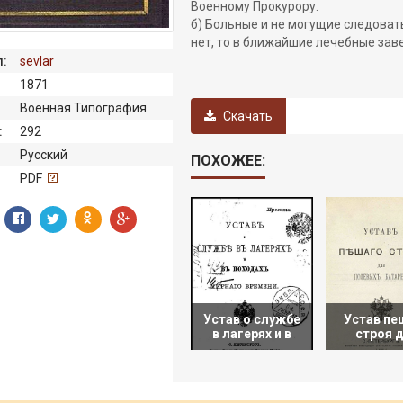
Военному Прокурору.
б) Больные и не могущие следоват
нет, то в ближайшие лечебные зав
:
sevlar
1871
Военная Типография
Скачать
:
292
Русский
ПОХОЖЕЕ:
:
PDF
Устав о службе
Устав пе
в лагерях и в
строя 