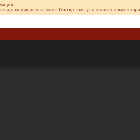
мация
тели, находящиеся в группе
Гости
, не могут оставлять комментари
»
.