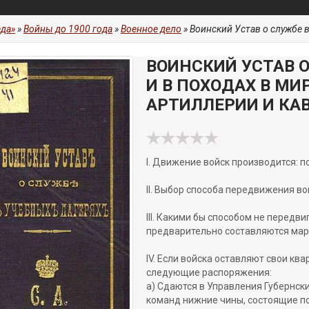
да»
»
Войны до 1900 года
»
Военное дело
» Воинский Устав о службе в учебн
ВОИНСКИЙ УСТАВ О
И В ПОХОДАХ В МИ
АРТИЛЛЕРИИ И КА
I. Движение войск производится: 
II. Выбор способа передвижения во
III. Какими бы способом не передви
предварительно составляются ма
IV. Если войска оставляют свои кв
следующие распоряжения:
а) Сдаются в Управления Губернск
команд нижние чины, состоящие по