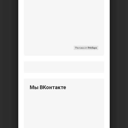
Реклама от
RtbSape
Мы ВКонтакте