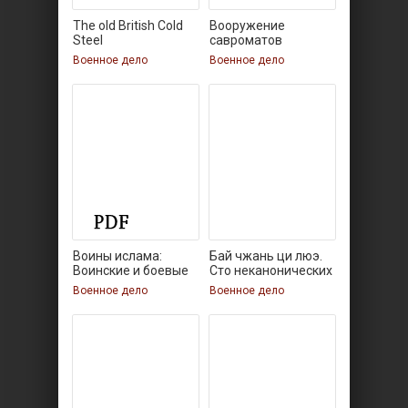
The old British Cold
Вооружение
Steel
савроматов
Военное дело
Военное дело
Воины ислама:
Бай чжань ци люэ.
Воинские и боевые
Сто неканонических
Военное дело
Военное дело