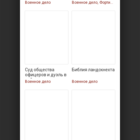
археология
по
Военное дело
Военное дело, Фортификация
Суд общества
Библия ландскнехта
офицеров и дуэль в
войсках
Военное дело
Военное дело