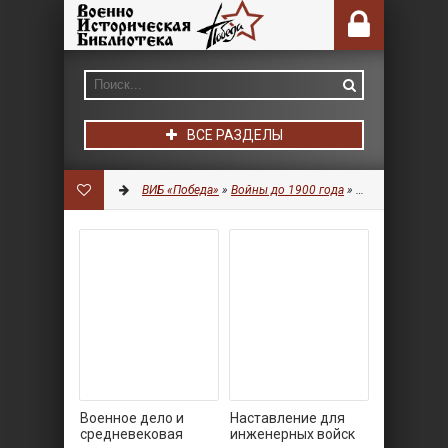
ВСЕ РАЗДЕЛЫ
ВИБ «Победа»
»
Войны до 1900 года
»
Военное дело
» 
Военное дело и
Наставление для
средневековая
инженерных войск