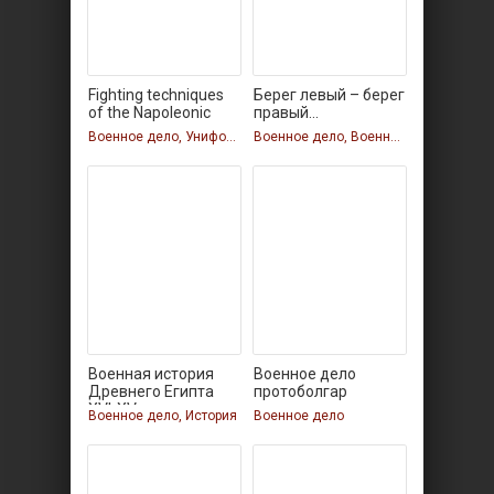
Fighting techniques
Берег левый – берег
of the Napoleonic
правый...
Военное дело, Униформа
Военное дело, Военное дело, Военное дело, Военное дело
Военная история
Военное дело
Древнего Египта
протоболгар
XVI-XV
Военное дело, История
Военное дело