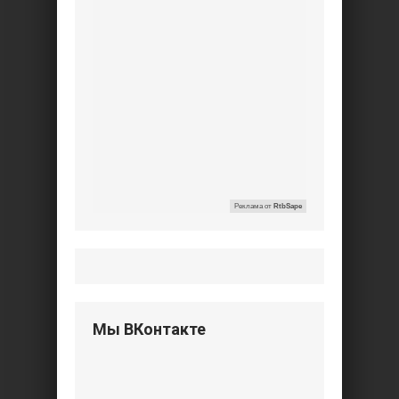
Реклама от
RtbSape
Мы ВКонтакте