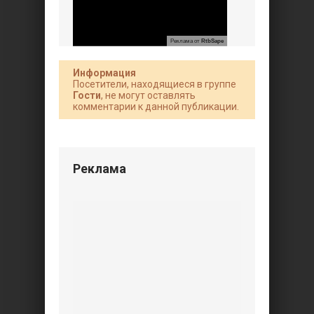
Реклама от
RtbSape
Информация
Посетители, находящиеся в группе
Гости
, не могут оставлять
комментарии к данной публикации.
Реклама