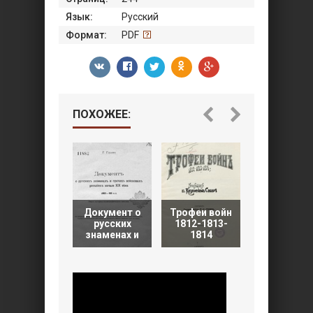
Язык:
Русский
Формат:
PDF
ПОХОЖЕЕ:
Документ о
Трофеи войн
Альбом
русских
1812-1813-
штандарто
знаменах и
1814
флагов и