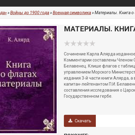
да»
»
Войны до 1900 года
»
Военная символика
» Материалы. Книга о
МАТЕРИАЛЫ. КНИГ
Сочинение Карла Алярда изданное в
Комментарии составлены Членом О
Белавенец. Клише флагов с табли
управлением Морского Министерств
издания 3-й части книги Алярда, 
капитан-лейтенантом П.И. Белаве
составления исследования о Царс
Государственном гербе.
Скачать