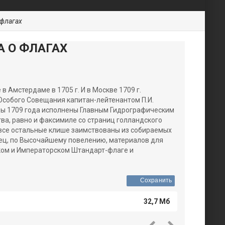
 флагах
А О ФЛАГАХ
 Амстердаме в 1705 г. И в Москве 1709 г.
собого Совещания капитан-лейтенантом П.И.
цы 1709 года исполнены Главным Гидрографическим
а, равно и факсимиле со страниц голландского
а все остальные клише заимствованы из собираемых
нец, по Высочайшему повелению, материалов для
ком и Императорском Штандарт-флаге и
Сохранить
32,7 Мб