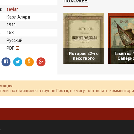
ПОХОЖЕЕ:
:
sevlar
Карл Алярд
1911
:
158
Русский
:
PDF
История 22-го
Памятка 
пехотного
Сапёрн
мация
тели, находящиеся в группе
Гости
, не могут оставлять комментари
»
.