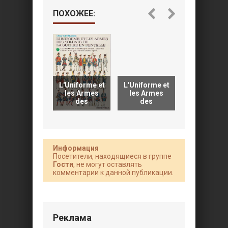
ПОХОЖЕЕ:
L'Uniforme et
L'Uniforme et
Le costum
les Armes
les Armes
l'armure e
des
des
les
Информация
Посетители, находящиеся в группе
Гости
, не могут оставлять
комментарии к данной публикации.
Реклама