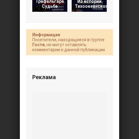
Трафальгара.
Из истории
которые
Судьба
Тихоокеанского
изменил
Информация
Посетители, находящиеся в группе
Гости
, не могут оставлять
комментарии к данной публикации.
Реклама