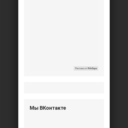
Реклама от
RtbSape
Мы ВКонтакте