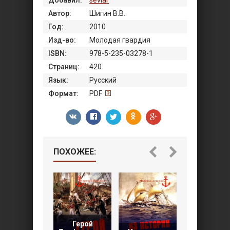
Добавил:
sevlar
Автор:
Шигин В.В.
Год:
2010
Изд-во:
Молодая гвардия
ISBN:
978-5-235-03278-1
Страниц:
420
Язык:
Русский
Формат:
PDF
ПОХОЖЕЕ:
Герой
100 битв,