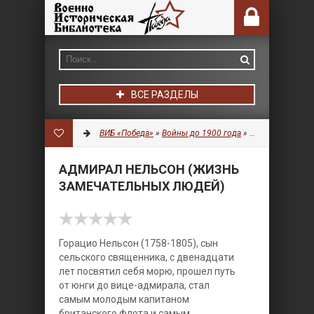
ВСЕ РАЗДЕЛЫ
ВИБ «Победа»
»
Войны до 1900 года
»
Разное
» Адмира
АДМИРАЛ НЕЛЬСОН (ЖИЗНЬ
ЗАМЕЧАТЕЛЬНЫХ ЛЮДЕЙ)
Горацио Нельсон (1758-1805), сын
сельского священника, с двенадцати
лет посвятил себя морю, прошел путь
от юнги до вице-адмирала, стал
самым молодым капитаном
британского флота и самым