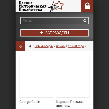
ВСЕ РАЗДЕЛЫ
ВИБ «Победа»
»
Войны до 1900 года
»
Разное
» Страни
George Catlin
Царская Россия в
цветных