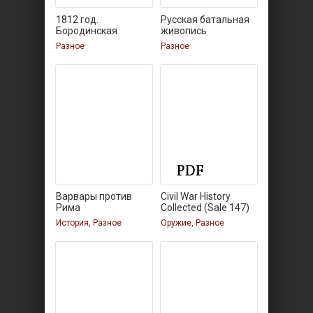
1812 год.
Русская батальная
Бородинская
живопись
панорама
Разное
Разное
Варвары против
Civil War History
Рима
Collected (Sale 147)
История, Разное
Оружие, Разное