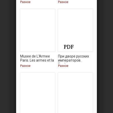
фотографиях
Разное
Разное
Musee de L'Armee
При дворе русских
Paris. Les armes et la
императоров.
Графика
Разное
Разное