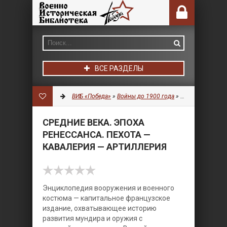
ВСЕ РАЗДЕЛЫ
ВИБ «Победа»
»
Войны до 1900 года
»
Униформа
» Сре
СРЕДНИЕ ВЕКА. ЭПОХА
РЕНЕССАНСА. ПЕХОТА —
КАВАЛЕРИЯ — АРТИЛЛЕРИЯ
Энциклопедия вооружения и военного
костюма — капитальное французское
издание, охватывающее историю
развития мундира и оружия с