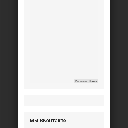
Реклама от
RtbSape
Мы ВКонтакте