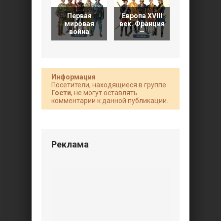
Первая
Европа XVIII
Европа XVI
мировая
век. Франция
век.
война
—
Франция.
Информация
Посетители, находящиеся в группе
Гости
, не могут оставлять
комментарии к данной публикации.
Реклама