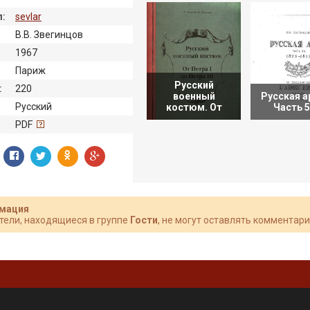
:
sevlar
В.В. Звегинцов
1967
Париж
Русский
:
220
военный
Русская а
Русский
костюм. От
Часть 5
:
PDF
мация
тели, находящиеся в группе
Гости
, не могут оставлять комментари
»
.