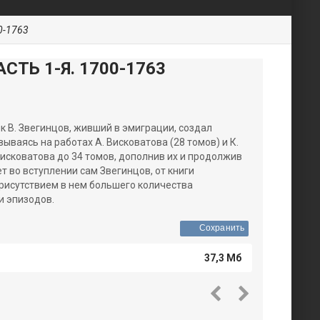
00-1763
СТЬ 1-Я. 1700-1763
к В. Звегинцов, живший в эмиграции, создал
ываясь на работах А. Висковатова (28 томов) и К.
исковатова до 34 томов, дополнив их и продолжив
ет во вступлении сам Звегинцов, от книги
присутствием в нем большего количества
и эпизодов.
Сохранить
37,3 Мб