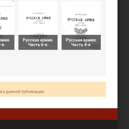
рмия.
Русская армия.
Русская армия.
Формы ру
-я.
Часть 6-я.
Часть 4-я.
армии 19
и к данной публикации.