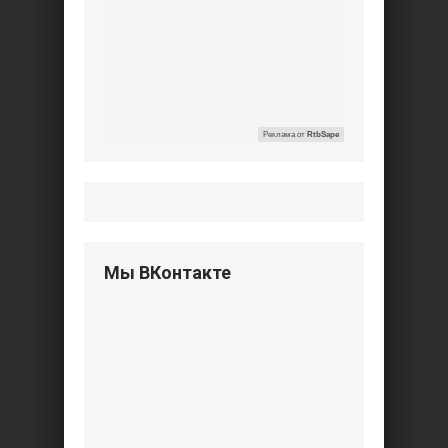
Реклама от
RtbSape
Мы ВКонтакте