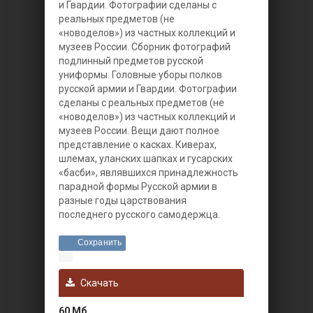
и Гвардии. Фотографии сделаны с
реальных предметов (не
«новоделов») из частных коллекций и
музеев России.
Сборник фотографий
подлинный предметов русской
униформы. Головные уборы полков
русской армии и Гвардии. Фотографии
сделаны с реальных предметов (не
«новоделов») из частных коллекций и
музеев России. Вещи дают полное
представление о касках. Киверах,
шлемах, уланских шапках и гусарских
«басби», являвшихся принадлежность
парадной формы Русской армии в
разные годы царствования
последнего русского самодержца.
Сохранить
Скачать
60 Мб