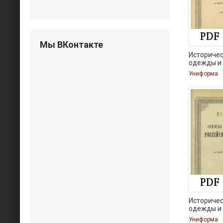
Мы ВКонтакте
Историчес
одежды и
Униформа
Историчес
одежды и
Униформа