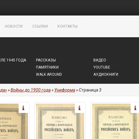
НОВОСТИ
ССЫЛКИ
КОНТАКТЫ
ЛЕ 1945 ГОДА
РАССКАЗЫ
ВИДЕО
ПАМЯТНИКИ
YOUTUBE
WALK AROUND
АУДИОКНИГИ
да»
»
Войны до 1900 года
»
Униформа
» Страница 3