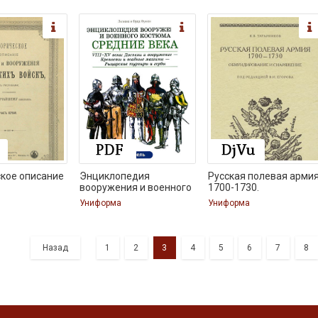
кое описание
Энциклопедия
Русская полевая арми
вооружения и военного
1700-1730.
Униформа
Униформа
Назад
1
2
3
4
5
6
7
8