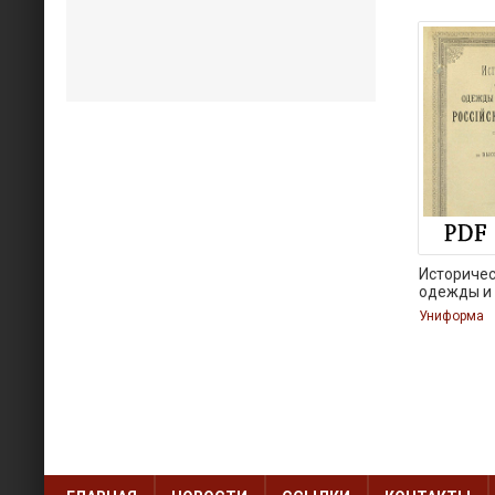
Историчес
одежды и
Униформа