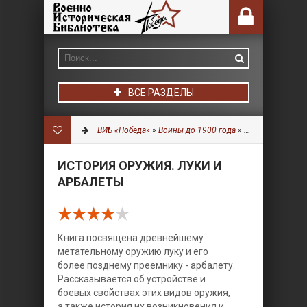
ВСЕ РАЗДЕЛЫ
ВИБ «Победа»
»
Войны до 1900 года
»
Оружие
» Истор
ИСТОРИЯ ОРУЖИЯ. ЛУКИ И
АРБАЛЕТЫ
Книга посвящена древнейшему
метательному оружию луку и его
более позднему преемнику - арбалету.
Рассказывается об устройстве и
боевых свойствах этих видов оружия,
а также история их возникновения и