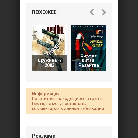
ПОХОЖЕЕ:
Оружие
Археологи
Оружие №7
Китая.
СССР.
2003
Развитие
Ручное
Информация
Посетители, находящиеся в группе
Гости
, не могут оставлять
комментарии к данной публикации.
Реклама