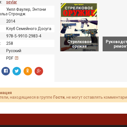
:
sevlar
Уилл Фаулер, Энтони
арльз Строндж
2014
Клуб Семейного Досуга
978-5-9910-2983-4
Стрелковое
Руководст
:
258
оружие
ремон
Русский
:
PDF
мация
тели, находящиеся в группе
Гости
, не могут оставлять комментари