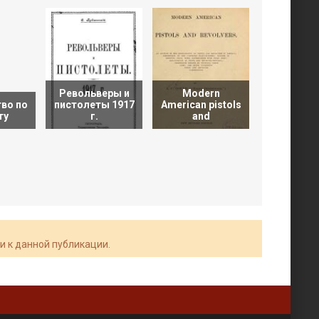
Револьверы и
Modern
во по
пистолеты 1917
American pistols
Оружие пе
ту
г.
and
Энцикло
и к данной публикации.