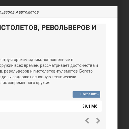
льверов и автоматов
СТОЛЕТОВ, РЕВОЛЬВЕРОВ И
нструкторским идеям, воплощенным в
оружии всех времен, рассматривает достоинства и
ов, револьверов и пистолетов-пулеметов. Богато
зделы содержат основную техническую
лях современного оружия.
Сохранить
39,1 Мб