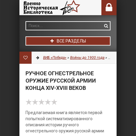
ВСЕ РАЗДЕЛЫ
ВИБ «Победа»
»
Войны до 1900 года
»
Оружие
» Ручное
РУЧНОЕ ОГНЕСТРЕЛЬНОЕ
ОРУЖИЕ РУССКОЙ АРМИИ
КОНЦА XIV-XVIII ВЕКОВ
Предлагаемая книга является первой
попыткой систематизированного
описания истории ручного
огнестрельного оружия русской армии