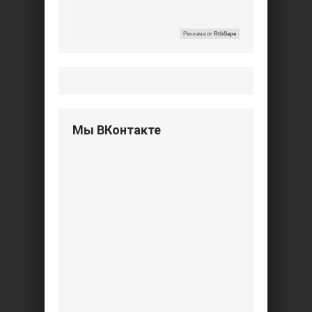
Реклама от
RtbSape
Мы ВКонтакте