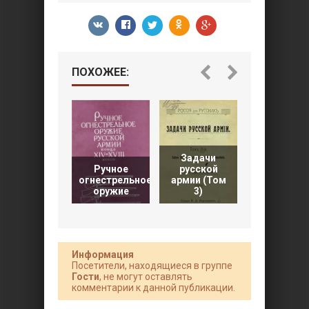
ПОХОЖЕЕ:
Задачи
Ручное
русской
огнестрельное
армии (Том
Быт русск
оружие
3)
армии XVIII
Информация
Посетители, находящиеся в группе
Гости
, не могут оставлять
комментарии к данной публикации.