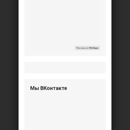
Реклама от
RtbSape
Мы ВКонтакте