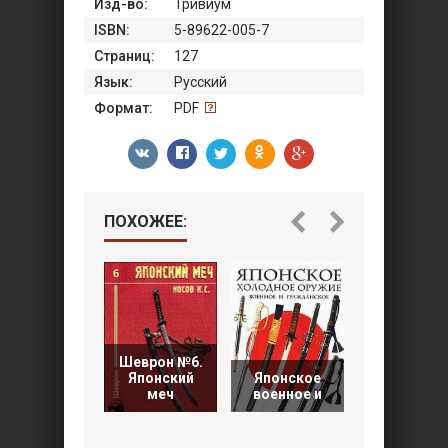
Изд-во:
Тривиум
ISBN:
5-89622-005-7
Страниц:
127
Язык:
Русский
Формат:
PDF
ПОХОЖЕЕ:
Шеврон №6.
Японский
Японское
Древнерус
меч
военное и
оружие (