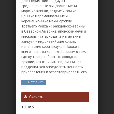
древнеримские гладиусы,
средневековые рыцарские мечи,
морские клинки, редкие и самые
ценные церемониальные и
коронационные мечи, оружие
Третьего Рейха и Гражданской войны
в Северной Америке, японские мечи и
кинжалы - тати, нодати, нагамаки и
хаикути, - индонезийские крисы,
непальские кора и кхукри. Также в
книге - советы коллекционерам о том,
где лучше приобретать холодное
оружие, как отличить подлинник от
подделки, как определить ценность
приобретения и отреставрировать его.
Сохранить
Скачать
183 Мб