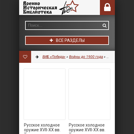
ВСЕ РАЗДЕЛЫ
ВИБ «Победа»
»
Войны до 1900 года
»
Оружие
» Стран
Русское холодное
Русское холодное
оружие XVII-XX вв.
оружие XVII-XX вв.