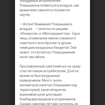
эскадрилье истребителей
Покрышкнна появиться в воздухе, как
вражеские самолёты пускаются
наутёк.
— Ахтунг! Внимание! Покрышкин в
воздухе... — несется по рациям
«Юнкерсов» и «Мессершмиттов». Одно
лишь упоминание имени отважного
советского асса бросает в дрожь
немецких воздушных бандитов. Они
знают, что встреча с Покрышкиным
несёт им гибель.
Прославленный советский асс не сразу
стал лётчиком-истребителем. Долгое
время он был воздушным
разведчиком. Много тысяч
километров налетал Покрышкин над
территорией, занятой врагом,
выискивая цели для наших
бомбардировщиков и штурмовиков.
Однако смелому лётчику хотелось не