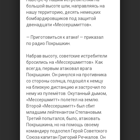
большой высоте шли, направляясь на
нашу территорию, десять немецких
бомбардировщиков под защитой
двенадцати «Мессершмиттов».
— Приготовиться к атаке! — приказал
по радио Покрышкин.
Набрав высоту, советские истребители
бросились на «Мессершмиттов». Как
всегда, первым атаковал врага
Покрышкин. Он ринулся на противника
со стороны солнца, подошёл к немцу
на близкую дистанцию и застрочил по
нему из пулемётов. Окутанный дымом,
«Мессершмитт» полетел на землю.
Второй «Мессершмитт» был сбит
младшим лейтенантом Степановым.
Третий попытался, было, атаковать
Покрышкина, но на помощь своему
командиру подоспел Герой Советского
Союза капитан Григорий Речкалов. Он