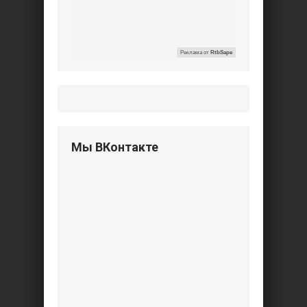
Реклама от
RtbSape
Мы ВКонтакте