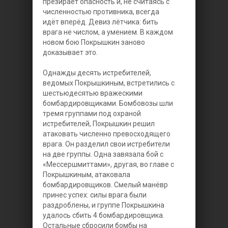
презирает опасность и, не считаясь с
численностью противника, всегда
идёт вперёд. Девиз лётчика: бить
врага не числом, а умением. В каждом
новом бою Покрышкин заново
доказывает это.
Однажды десять истребителей,
ведомых Покрышкиным, встретились с
шестьюдесятью вражескими
бомбардировщиками. Бомбовозы шли
тремя группами под охраной
истребителей, Покрышкин решил
атаковать численно превосходящего
врага. Он разделил свои истребители
на две группы. Одна завязала бой с
«Мессершмиттами», другая, во главе с
Покрышкиным, атаковала
бомбардировщиков. Смелый манёвр
принес успех: силы врага были
раздроблены, и группе Покрышкина
удалось сбить 4 бомбардировщика.
Остальные сбросили бомбы на