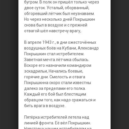
бугром. В полк он пришёл только через
двое суток. Усталый, оборванный,
обгоревший лётчик был неузнаваем.
Но через несколько дней Покрышкин
снова был в воздухе и с прежней
отвагой шёл навстречу врагу,
В апреле 1943 г., в дни ожесточённых
воздушных боёв на Кубани, Александр
Покрышкин стал истребителем.
Заветная мечта лётчика сбылась.
Вскоре его назначили командиром
эскадрильи, Начались боевые,
горячие дни. Смелость и отвага
Покрышкнна скоро стали известны
далеко за пределами его полка.
Каждый его бой был блестящим
образцом того, как надо сражаться и
бить врага в воздухе.
Пятёрка истребителей летела над
линией фронта. Её вёл Покрышкин.
Навстречу нашим истребителям на