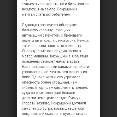
только выслеживать, но и бить врага в
воздухе и на земле. Покрышкин
мечтал стать истребителем.
Однажды разведчик обнаружил
большую колонну немецких
автомашин с пехотой. С бреющего
полёта он открыл по ним огонь. Немцы
также начали палить по самолёту.
Снаряд зенитного орудия попал в
мотор машины Покрышкнна. Объятый
пламенем самолёт начал падать.
Навалившись всеми силами на рычаги
управления, лётчик вывел машину из
пике. Однако жизни его угрожала
опасность более страшная, чем
гибель в горящем самолёте: к поляне,
куда он снижался, уже бежали
десятки немецких солдат, Рискуя
сгореть заживо, Покрышкин дотянул
самолёт до бугра, возвышавшегося
невдалеке, и скрылся в кустарнике за