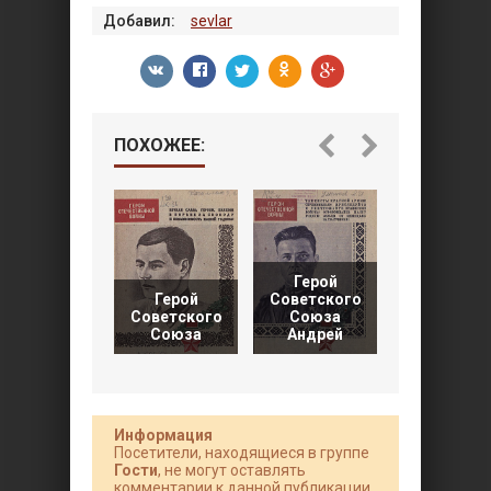
Добавил:
sevlar
ПОХОЖЕЕ:
Герой
Герой
Советского
Советского
Союза
Я дрался 
Союза
Андрей
«Аэрокобре
Информация
Посетители, находящиеся в группе
Гости
, не могут оставлять
комментарии к данной публикации.