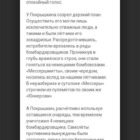
спокойный голос.
У Покрышкина созрел дерзкий план.
Осуществить его могли лишь
исключительно отважные люди, а
такими и были лётчики его
эскадрильи. Рассредоточившись,
истребители врезались в ряды
бомбардировщиков. Проникнув в
глубь вражеского строя, они стали
гоняться за немецкими бомбовозами.
«Мессершмитты», своим чередом,
носились вслед за нашими лётчиками.
В неразберихе и сутолоке «Мессеры»
строчили из пулемётов по своим же
«Юнкерсам».
А Покрышкин, расчётливо используя
оставшиеся снаряды, тем временем
уничтожил 4 немецких
бомбардировщика. Самолёты
противника вынуждены были
отступить перед почти безоружными