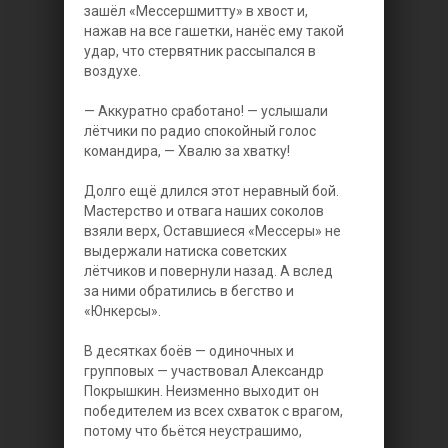
зашёл «Мессершмитту» в хвост и,
нажав на все гашетки, нанёс ему такой
удар, что стервятник рассыпался в
воздухе.
— Аккуратно сработано! — услышали
лётчики по радио спокойный голос
командира, — Хвалю за хватку!
Долго ещё длился этот неравный бой.
Мастерство и отвага наших соколов
взяли верх, Оставшиеся «Мессеры» не
выдержали натиска советских
лётчиков и повернули назад. А вслед
за ними обратились в бегство и
«Юнкерсы».
В десятках боёв — одиночных и
групповых — участвовал Александр
Покрышкин. Неизменно выходит он
победителем из всех схваток с врагом,
потому что бьётся неустрашимо,