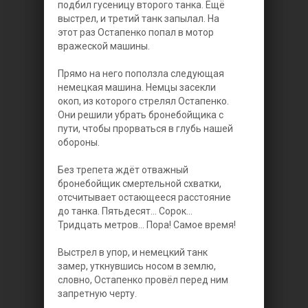
подбил гусеницу второго танка. Ещё
выстрел, и третий танк запылал. Ha
этот раз Остапенко попал в мотор
вражеской машины.
Прямо на него поползла следующая
немецкая машина. Немцы засекли
окоп, из которого стрелял Остапенко.
Они решили убрать бронебойщика с
пути, чтобы прорваться в глубь нашей
обороны.
Без трепета ждёт отважный
бронебойщик смертельной схватки,
отсчитывает остающееся расстояние
до танка. Пятьдесят... Сорок...
Тридцать метров... Пора! Самое время!
Выстрел в упор, и немецкий танк
замер, уткнувшись носом в землю,
словно, Остапенко провёл перед ним
запретную черту.