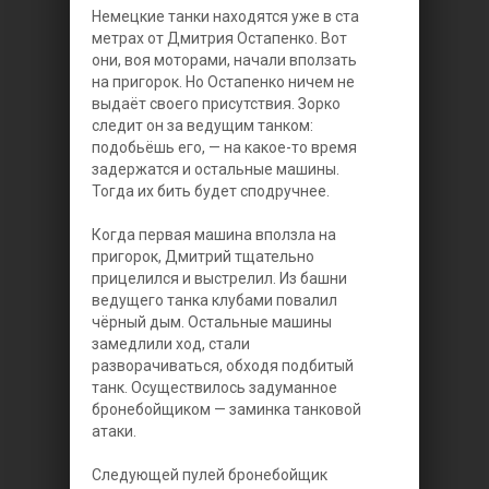
Немецкие танки находятся уже в ста
метрах от Дмитрия Остапенко. Вот
они, воя моторами, начали вползать
на пригорок. Но Остапенко ничем не
выдаёт своего присутствия. Зорко
следит он за ведущим танком:
подобьёшь его, — на какое-то время
задержатся и остальные машины.
Тогда их бить будет сподручнее.
Когда первая машина вползла на
пригорок, Дмитрий тщательно
прицелился и выстрелил. Из башни
ведущего танка клубами повалил
чёрный дым. Остальные машины
замедлили ход, стали
разворачиваться, обходя подбитый
танк. Осуществилось задуманное
бронебойщиком — заминка танковой
атаки.
Следующей пулей бронебойщик