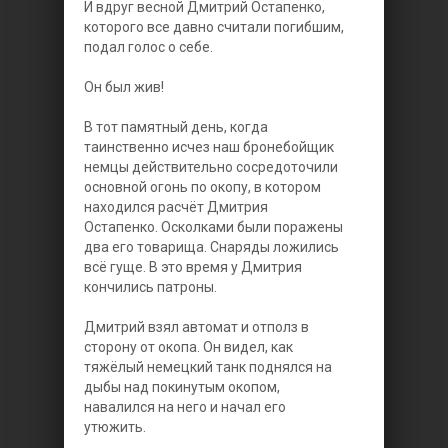
И вдруг весной Дмитрий Остапенко,
которого все давно считали погибшим,
подал голос о себе.
Он был жив!
В тот памятный день, когда
таинственно исчез наш бронебойщик
немцы действительно сосредоточили
основной огонь по окопу, в котором
находился расчёт Дмитрия
Остапенко. Осколками были поражены
два его товарища. Снаряды ложились
всё гуще. В это время у Дмитрия
кончились патроны.
Дмитрий взял автомат и отполз в
сторону от окопа. Он видел, как
тяжёлый немецкий танк поднялся на
дыбы над покинутым окопом,
навалился на него и начал его
утюжить.