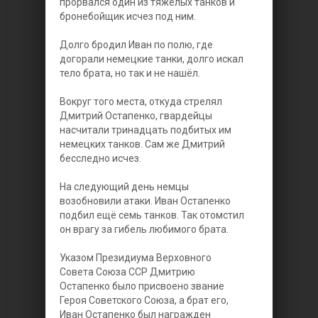
прорвался один из тяжёлых танков и
бронебойщик исчез под ним.
Долго бродил Иван по полю, где
догорали немецкие танки, долго искал
тело брата, но так и не нашёл.
Вокруг того места, откуда стрелял
Дмитрий Остапенко, гвардейцы
насчитали тринадцать подбитых им
немецких танков. Сам же Дмитрий
бесследно исчез.
На следующий день немцы
возобновили атаки. Иван Остапенко
подбил ещё семь танков. Так отомстил
он врагу за гибель любимого брата.
Указом Президиума Верховного
Совета Союза ССР Дмитрию
Остапенко было присвоено звание
Героя Советского Союза, а брат его,
Иван Остапенко был награжден