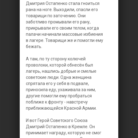
Дмитрия Остапенко стала гноиться
рана на ноге. Выходили, спасли его
товарищи по заточению. Они
заботливо промывали его рану,
прикрывали его своим телом, когда
палачи начинали массовые избиения
в лагере. Товарищи же и помогли ему
бежать.
А там, по ту сторону колючей
проволоки, которой обнесён был
лагерь, нашлись добрые и смелые
советские люди. Одна женщина
спрятала его у себя в подвале,
приносила еду, ухаживала за ним,
другие помогли ему пробраться
поближе к фронту - навстречу
приближающейся Красной Армии.
И вот Герой Советского Союза
Дмитрий Остапенко в Кремле. Он
принимает награду, которую не смог