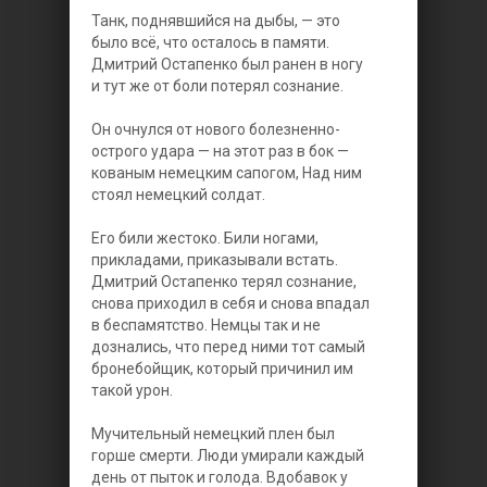
Танк, поднявшийся на дыбы, — это
было всё, что осталось в памяти.
Дмитрий Остапенко был ранен в ногу
и тут же от боли потерял сознание.
Он очнулся от нового болезненно-
острого удара — на этот раз в бок —
кованым немецким сапогом, Над ним
стоял немецкий солдат.
Его били жестоко. Били ногами,
прикладами, приказывали встать.
Дмитрий Остапенко терял сознание,
снова приходил в себя и снова впадал
в беспамятство. Немцы так и не
дознались, что перед ними тот самый
бронебойщик, который причинил им
такой урон.
Мучительный немецкий плен был
горше смерти. Люди умирали каждый
день от пыток и голода. Вдобавок у