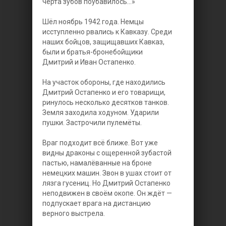
черта зубов поубавилось...»
Шёл ноябрь 1942 года. Немцы
исступленно рвались к Кавказу. Среди
наших бойцов, защищавших Кавказ,
были и братья-бронебойщики
Дмитрий и Иван Остапенко.
На участок обороны, где находились
Дмитрий Остапенко и его товарищи,
ринулось несколько десятков танков.
Земля заходила ходуном. Ударили
пушки. Застрочили пулемёты.
Враг подходит всё ближе. Вот уже
видны драконы с ощеренной зубастой
пастью, намалёванные на броне
немецких машин. Звон в ушах стоит от
лязга гусениц. Но Дмитрий Остапенко
неподвижен в своём окопе. Он ждёт —
подпускает врага на дистанцию
верного выстрела.