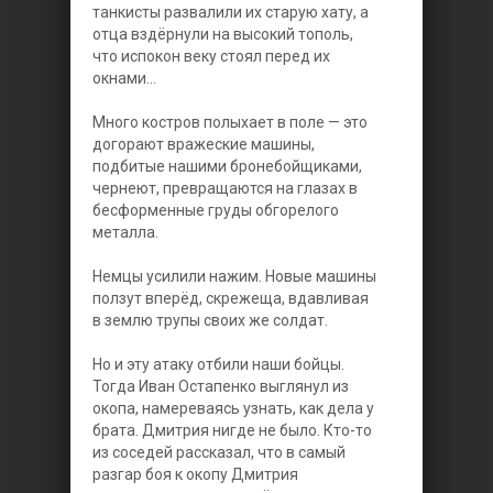
танкисты развалили их старую хату, а
отца вздёрнули на высокий тополь,
что испокон веку стоял перед их
окнами...
Много костров полыхает в поле — это
догорают вражеские машины,
подбитые нашими бронебойщиками,
чернеют, превращаются на глазах в
бесформенные груды обгорелого
металла.
Немцы усилили нажим. Новые машины
ползут вперёд, скрежеща, вдавливая
в землю трупы своих же солдат.
Но и эту атаку отбили наши бойцы.
Тогда Иван Остапенко выглянул из
окопа, намереваясь узнать, как дела у
брата. Дмитрия нигде не было. Кто-то
из соседей рассказал, что в самый
разгар боя к окопу Дмитрия