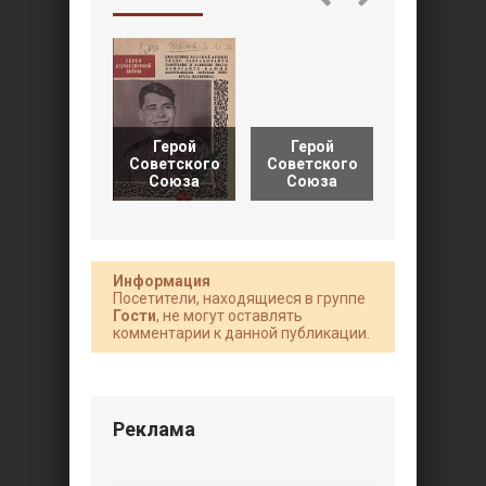
Герой
Герой
Герой
Советско
Советского
Советского
Союза
Союза
Союза
Даниил
Информация
Посетители, находящиеся в группе
Гости
, не могут оставлять
комментарии к данной публикации.
Реклама