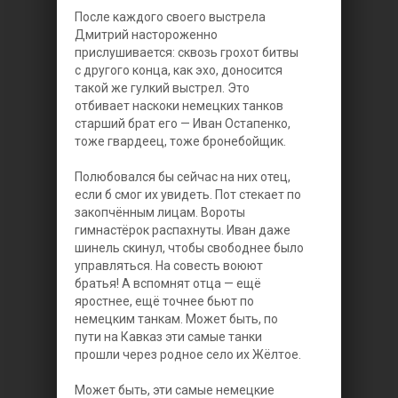
После каждого своего выстрела
Дмитрий настороженно
прислушивается: сквозь грохот битвы
с другого конца, как эхо, доносится
такой же гулкий выстрел. Это
отбивает наскоки немецких танков
старший брат его — Иван Остапенко,
тоже гвардеец, тоже бронебойщик.
Полюбовался бы сейчас на них отец,
если б смог их увидеть. Пот стекает по
закопчённым лицам. Вороты
гимнастёрок распахнуты. Иван даже
шинель скинул, чтобы свободнее было
управляться. Ha совесть воюют
братья! А вспомнят отца — ещё
яростнее, ещё точнее бьют по
немецким танкам. Может быть, по
пути на Кавказ эти самые танки
прошли через родное село их Жёлтое.
Может быть, эти самые немецкие