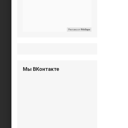
Реклама от
RtbSape
Мы ВКонтакте