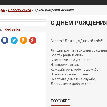
да»
»
Новости сайта
» С днем рождения админ!!!
С ДНЕМ РОЖДЕНИЯ 
:
ded sedoi
Серега!!! Друган, с Днюхой тебя!!!
Лучший друг, в твой день рождень
Все так рады и милы.
Выставляй нам угощение
На широкие столы.
Каждый гость тебе по дружбе
Пожелать сейчас хотел
Счастья в доме и на службе,
Долгих лет и добрых дел.
ПОХОЖЕЕ: