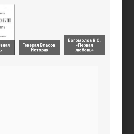
Богомолов В.О.
вная
Генерал Власов.
«Первая
ь
История
любовь»