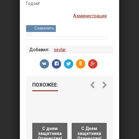
Годом!
Администрация
Сохранить
Добавил:
sevlar
ПОХОЖЕЕ:
С днем
С Днем
Пантелее
защитника
защитника
А.И.
Отечества!
Отечества!
«Платочек