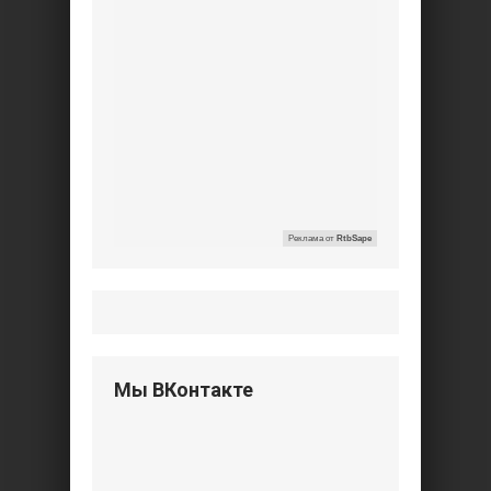
Реклама от
RtbSape
Мы ВКонтакте