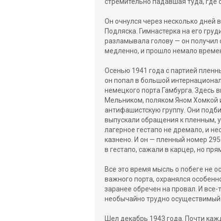
стремительно падавшая туда, где 
Он очнулся через несколько дней 
Подляска. Гимнастерка на его груд
разламывала голову — он получил
медленно, и прошло немало времен
Осенью 1941 года с партией пленн
он попал в большой интернационал
немецкого порта Гамбурга. Здесь
Мельником, поляком Яном Хомкой 
антифашистскую группу. Они подби
выпускали обращения к пленным, у
лагерное гестапо не дремало, и н
казнено. И он — пленный номер 29
в гестапо, сажали в карцер, но пр
Все это время мысль о побеге не о
важного порта, охранялся особенно
заранее обречен на провал. И все-т
необычайно трудно осуществимый
Шел декабрь 1943 года. Почти каж