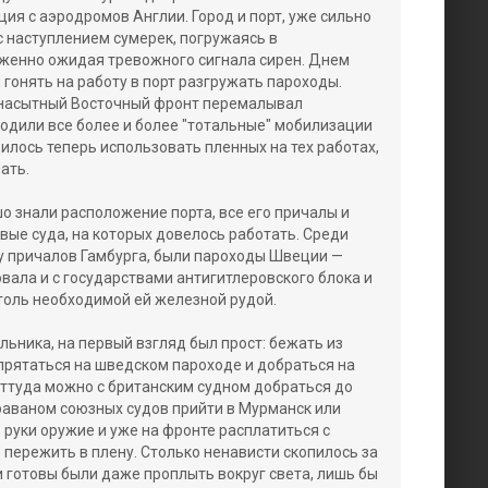
ия с аэродромов Англии. Город и порт, уже сильно
с наступлением сумерек, погружаясь в
женно ожидая тревожного сигнала сирен. Днем
 гонять на работу в порт разгружать пароходы.
ненасытный Восточный фронт перемалывал
водили все более и более "тотальные" мобилизации
илось теперь использовать пленных на тех работах,
ать.
о знали расположение порта, все его причалы и
вые суда, на которых довелось работать. Среди
 у причалов Гамбурга, были пароходы Швеции —
вала и с государствами антигитлеровского блока и
оль необходимой ей железной рудой.
льника, на первый взгляд был прост: бежать из
спрятаться на шведском пароходе и добраться на
Оттуда можно с британским судном добраться до
араваном союзных судов прийти в Мурманск или
в руки оружие и уже на фронте расплатиться с
 пережить в плену. Столько ненависти скопилось за
и готовы были даже проплыть вокруг света, лишь бы