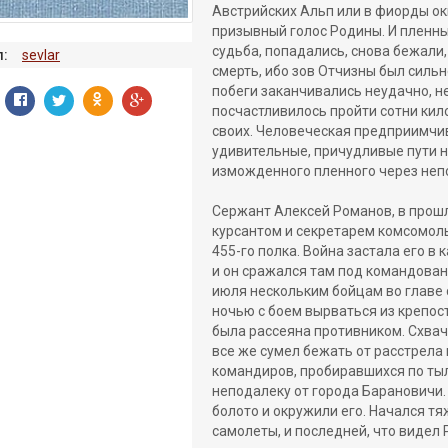
Австрийских Альп или в фиорды ок
призывный голос Родины. И пленны
судьба, попадались, снова бежали
:
sevlar
смерть, ибо зов Отчизны был силь
побеги заканчивались неудачно, не
посчастливилось пройти сотни кил
своих. Человеческая предприимчи
удивительные, причудливые пути н
изможденного пленного через неп
Сержант Алексей Романов, в прошл
курсантом и секретарем комсомол
455-го полка. Война застала его в
и он сражался там под командован
июля нескольким бойцам во главе
ночью с боем вырваться из крепост
была рассеяна противником. Схва
все же сумел бежать от расстрела
командиров, пробиравшихся по тыл
неподалеку от города Барановичи.
болото и окружили его. Начался т
самолеты, и последней, что видел