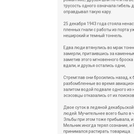
трусость одного означала гибель 
оправдывал такую кару.
25 декабря 1943 года стояла нена
пленных гнали с работы из порта у
неширокий и темный тоннель.
Едва люди втянулись во мрак тонн
замерли, притаившись за каменны
заметив этого мгновенного броска 
вдали, и друзья остались одни,
Стремглав они бросились назад, к 
разбомбленные во время авиацион
залитом водой подвале одного из 
эсэсовцы отказались от их поисков
Двое суток в ледяной декабрьской
людей. Мучительнее всего было в ч
Эльбы при этом тоже прибывала, и
Мельник иногда терял сознание, и
принимался растирать товарища.