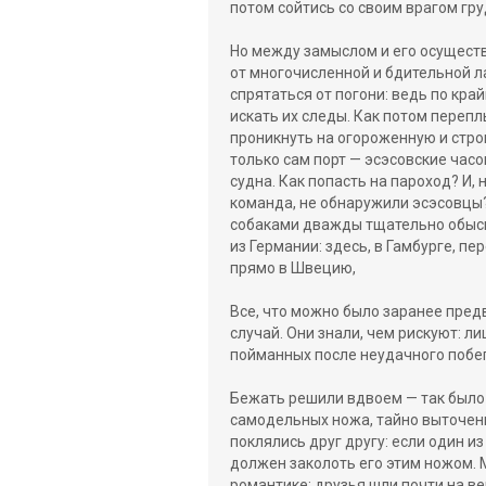
потом сойтись со своим врагом гру
Но между замыслом и его осуществ
от многочисленной и бдительной ла
спрятаться от погони: ведь по кра
искать их следы. Как потом переплы
проникнуть на огороженную и стро
только сам порт — эсэсовские час
судна. Как попасть на пароход? И, 
команда, не обнаружили эсэсовцы?
собаками дважды тщательно обыск
из Германии: здесь, в Гамбурге, пе
прямо в Швецию,
Все, что можно было заранее пред
случай. Они знали, чем рискуют: л
пойманных после неудачного побег
Бежать решили вдвоем — так было 
самодельных ножа, тайно выточенн
поклялись друг другу: если один из
должен заколоть его этим ножом. 
романтике; друзья шли почти на в