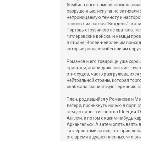
бомбила англо-американская авиац
разрушенные, испуганно затихали 
непроницаемую темноту и насторо
пленных из лагеря "Веддель" стали
Портовых грузчиков не хватало, 
гитлеровские войска, и немцы про
в стране. Волей-неволей им приход
которые раньше избегали им поруч
Романов и его товарищи уже хорош
пристани, знали даже многие грузо
этих судов, часто разгружавшихся
нейтральной страны, которая торго
снабжала фашистскую Германию ст
План, родившийся у Романова и Ме
лагеря, проникнуть ночью в порт, 
нем до одного из портов Швеции. 
Англии, а потом с каким-нибудь к
Архангельск. А затем опять взять 
гитлеровцами за все, что пришлось
это время в душах пленных, что он