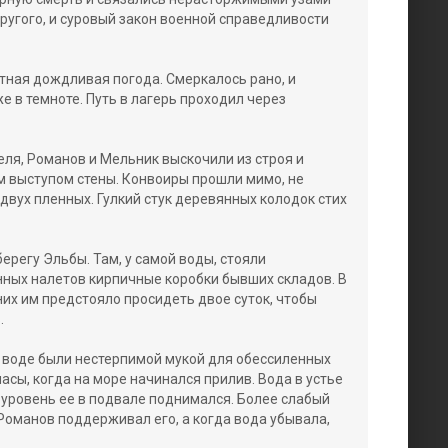
другого, и суровый закон военной справедливости
стная дождливая погода. Смеркалось рано, и
же в темноте. Путь в лагерь проходил через
еля, Романов и Мельник выскочили из строя и
м выступом стены. Конвоиры прошли мимо, не
двух пленных. Гулкий стук деревянных колодок стих
берегу Эльбы. Там, у самой воды, стояли
ных налетов кирпичные коробки бывших складов. В
них им предстояло просидеть двое суток, чтобы
.
 воде были нестерпимой мукой для обессиленных
асы, когда на море начинался прилив. Вода в устье
 уровень ее в подвале поднимался. Более слабый
 Романов поддерживал его, а когда вода убывала,