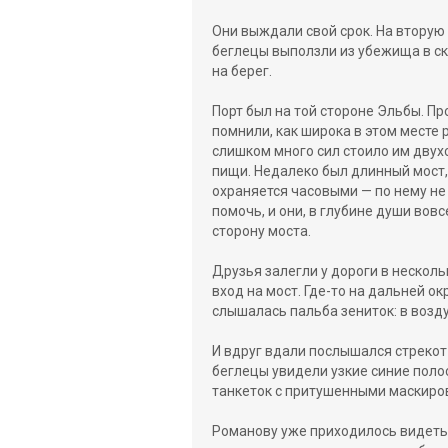
Они выждали свой срок. На вторую 
беглецы выползли из убежища в с
на берег.
Порт был на той стороне Эльбы. Пр
помнили, как широка в этом месте р
слишком много сил стоило им двух
пищи. Недалеко был длинный мост,
охраняется часовыми — по нему не
помочь, и они, в глубине души вовс
сторону моста.
Друзья залегли у дороги в несколь
вход на мост. Где-то на дальней о
слышалась пальба зениток: в возд
И вдруг вдали послышался стрекот 
беглецы увидели узкие синие полос
танкеток с притушенными маскир
Романову уже приходилось видеть э