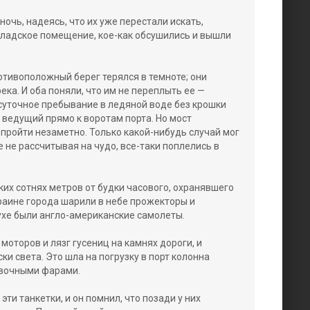
ночь, надеясь, что их уже перестали искать,
кладское помещение, кое-как обсушились и вышли
отивоположный берег терялся в темноте; они
ека. И оба поняли, что им не переплыть ее —
суточное пребывание в ледяной воде без крошки
 ведущий прямо к воротам порта. Но мост
 пройти незаметно. Только какой-нибудь случай мог
е не рассчитывая на чудо, все-таки поплелись в
ких сотнях метров от будки часового, охранявшего
краине города шарили в небе прожекторы и
ухе были англо-американские самолеты.
моторов и лязг гусениц на камнях дороги, и
ки света. Это шла на погрузку в порт колонна
овочными фарами.
ти танкетки, и он помнил, что позади у них