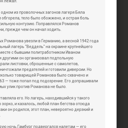
он лежал.
в одном из проволочных загонов лагеря Бяла
и обгорела, тело было обожжено, и острая боль
 сильную контузию. Поправлялся Романов
и, прежде чем он начал ходить.
ых Романова увезли в Германию, а весной 1942 года
ьный лагерь "Веддель" на окраине крупнейшего
 вместе с бывшим политработником Иваном
и другими он организовал подпольную
рали листовки, сброшенные с самолетов,
ничтожали предателей и готовили диверсии. Но
есколько товарищей Романова было схвачено и
563 — тоже попал под подозрение. Его допрашивали
ямых улик против Романова не было.
ставляла его. Но лагерь, находившийся у такого
 зорко, и казалось, любой план бегства отсюда
аки он родился, этот план, невероятно дерзкий и
.
дую ночь Гамбург подвергался налетам — его