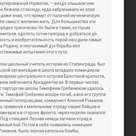
купированной Норвегии, — везде слышали они
е бежали отовсюду, куда забрасывала их злая
, даже зная, что примут от палачей мученическую
нее самого желания жить. Для большинства эти
редко трагически. Но были и такие, которым
ометров, одолеть сотни преград и добраться до
вость и изобретательность порой находили самые
а Родину, и неугасимый дух борьбы вел
остижимые испытания этого пути.
ом школьный учитель истории из Сталинграда, был
ьской организации в школе младших командиров
 казармах центрального острова Брестской крепости,
ием лейтенанта Аркадия Нагая. В первых числах
 с парторгом школы Тимофеем Гребенюком удалось
и. Тимофей Гребенюк вскоре погиб, а вся его группа
ченный гитлеровцами, коммунист Алексей Романов
 и, примкнув к маленькому отряду наших бойцов и
ам врага в сторону фронта, через неделю оказался
 Под станцией Лесная немцы загнали отряд в
яжелый бой. Потом в небе появились немецкие
 Романов, была черная капелька бомбы,