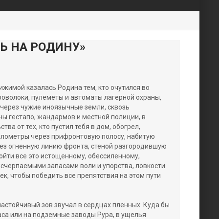
ТЬ НА РОДИНУ»
ижимой казалась Родина тем, кто очутился во
оволоки, пулеметы и автоматы лагерной охраны,
через чужие иноязычные земли, сквозь
ы гестапо, жандармов и местной полиции, в
а от тех, кто пустил тебя в дом, обогрел,
километры через прифронтовую полосу, набитую
рез огненную линию фронта, стеной разгородившую
ройти все это истощенному, обессиленному,
счерпаемыми запасами воли и упорства, ловкости
ек, чтобы победить все препятствия на этом пути
 настойчивый зов звучал в сердцах пленных. Куда бы
аса или на подземные заводы Рура, в ущелья