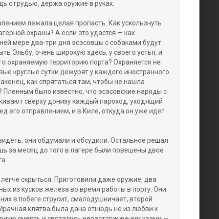
дь с грудью, держа оружие в руках.
лением лежала целая пропасть. Как ускользнуть
герной охраны? А если это удастся — как
йней мере два-три дня эсэсовцы с собаками будут
ть Эльбу, очень широкую здесь, у своего устья, и
го охраняемую территорию порта? Охраняется не
овые круглые сутки дежурят у каждого иностранного
наконец, как спрятаться там, чтобы не нашла
 Пленным было известно, что эсэсовские наряды с
ивают сверху донизу каждый пароход, уходящий
ред его отправлением, и в Киле, откуда он уже идет
видеть, они обдумали и обсудили. Остальное решал
ишь за месяц до того в лагере были повешены двое
а.
легче скрыться. Приготовили даже оружие, два
ых из кусков железа во время работы в порту. Они
 них в побеге струсит, смалодушничает, второй
Мрачная клятва была дана отнюдь не из любви к
ерную смерть и связались нерасторжимыми узами —