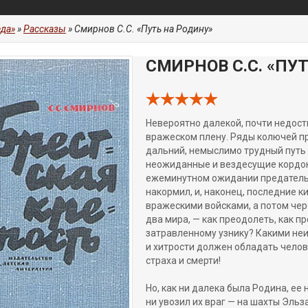
да»
»
Рассказы
» Смирнов С.С. «Путь на Родину»
СМИРНОВ С.С. «ПУ
Невероятно далекой, почти недост
вражеском плену. Ряды колючей пр
дальний, немыслимо трудный путь 
неожиданные и вездесущие кордон
ежеминутном ожидании предательств
накормил, и, наконец, последние 
вражескими войсками, а потом че
два мира, — как преодолеть, как п
затравленному узнику? Какими неи
и хитрости должен обладать челов
страха и смерти!
Но, как ни далека была Родина, ее
ни увозил их враг — на шахты Эльз