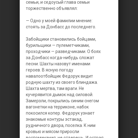
семьи, и седоусый глава семьи
торжественно объявлял:
— Одно у моей фамилии мнение:
стоять за Донбасс до последнего.
Забойщики становились бойцами,
бурильщики — пулеметчиками,
проходчики — разведчиками. О боях
за Донбасс когда-нибудь сложат
песни. Шахты назовут именами
героев.
В ясную погоду
навалоотбойщик Федорук видит
родную шахту из своего блиндажа.
Шахта мертва, там враги. Не
кучерявится дымок над силовой.
Замерзли, покрылись синим снегом
вагонетки на терриконе, набок
покосился копер. Федорук узнает
знакомые контуры эстакад,
рудничного двора, поселка. К ним
кровью и мясом приросли
воспоминания, не отдерешь. И острая