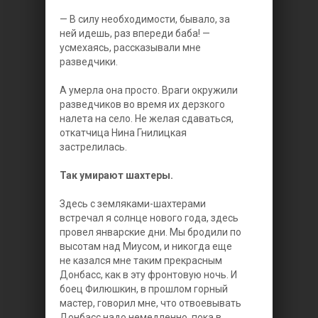
— В силу необходимости, бывало, за
ней идешь, раз впереди баба! —
усмехаясь, рассказывали мне
разведчики.
А умерла она просто. Враги окружили
разведчиков во время их дерзкого
налета на село. Не желая сдаваться,
откатчица Нина Гнилицкая
застрелилась.
Так умирают шахтеры.
Здесь с земляками-шахтерами
встречал я солнце нового года, здесь
провел январские дни. Мы бродили по
высотам над Миусом, и никогда еще
не казался мне таким прекрасным
Донбасс, как в эту фронтовую ночь. И
боец Филюшкин, в прошлом горный
мастер, говорил мне, что отвоевывать
Донбасс надо немедленно, пока в