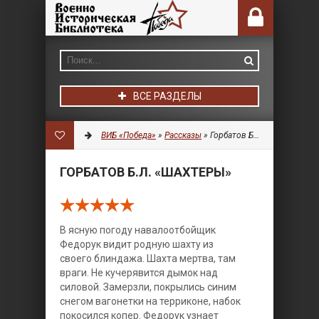
ВСЕ РАЗДЕЛЫ
ВИБ «Победа»
»
Рассказы
» Горбатов Б.Л. «Шахтеры»
ГОРБАТОВ Б.Л. «ШАХТЕРЫ»
В ясную погоду навалоотбойщик
Федорук видит родную шахту из
своего блиндажа. Шахта мертва, там
враги. Не кучерявится дымок над
силовой. Замерзли, покрылись синим
снегом вагонетки на терриконе, набок
покосился копер. Федорук узнает