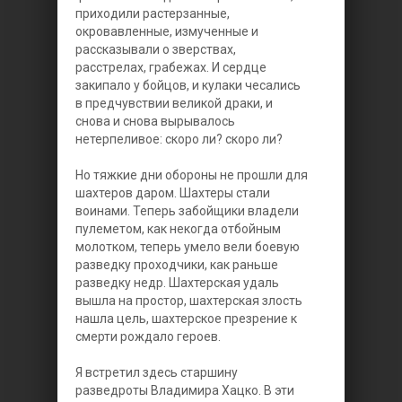
приходили растерзанные,
окровавленные, измученные и
рассказывали о зверствах,
расстрелах, грабежах. И сердце
закипало у бойцов, и кулаки чесались
в предчувствии великой драки, и
снова и снова вырывалось
нетерпеливое: скоро ли? скоро ли?
Но тяжкие дни обороны не прошли для
шахтеров даром. Шахтеры стали
воинами. Теперь забойщики владели
пулеметом, как некогда отбойным
молотком, теперь умело вели боевую
разведку проходчики, как раньше
разведку недр. Шахтерская удаль
вышла на простор, шахтерская злость
нашла цель, шахтерское презрение к
смерти рождало героев.
Я встретил здесь старшину
разведроты Владимира Хацко. В эти