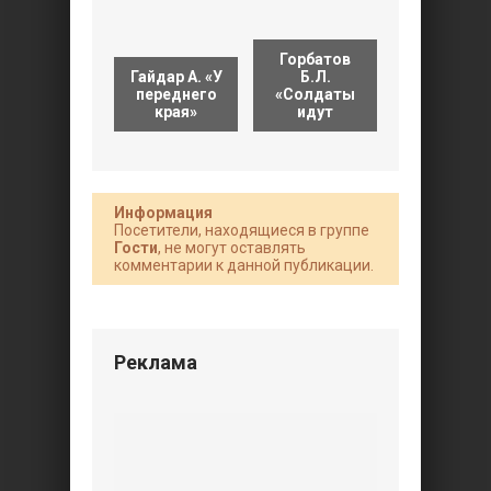
Горбатов
Гайдар А. «У
Б.Л.
Горбатов
переднего
«Солдаты
Б.Л.
края»
идут
«Чувство
Информация
Посетители, находящиеся в группе
Гости
, не могут оставлять
комментарии к данной публикации.
Реклама