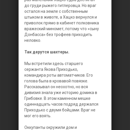
до груди рыжего гитлеровца. Но враг
остался на земле с собственным
штыком в животе, а Хацко вернулся и
приволок прямо в кабинет полковника
вражеский миномет, потому что «сыну
Донбасса» без трофеев приходить
неловко.
Так дерутся шахтеры.
Мы встретили здесь старшего
сержанта Якова Приходько,
командира роты автоматчиков. Его
голова была в кровавой повязке.
Рассказывал он неохотно, но вся
дивизия знала уже историю домика в
Грибовке. В этом каменном мешке
одиннадцать часов подряд держался
Приходько с двумя бойцами. Враг не
мог его взять.
Оккупанты окружили дом и