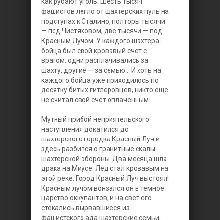
как рубают уголь. Шесть тысяч
фашистов легло от шахтерских пуль на
подступах к Сталино, полторы тысячи
— под Чистяковом, две тысячи — под
Красным Лучом. У каждого шахтера-
бойца был свой кровавый счет с
врагом: одни расплачивались за
шахту, другие — за семью... И хоть на
каждого бойца уже приходилось по
десятку битых гитлеровцев, никто еще
не считал свой счет оплаченным.
Мутный прибой неприятельского
наступления докатился до
шахтерского городка Красный Луч и
здесь разбился о гранитные скалы
шахтерской обороны. Два месяца шла
драка на Миусе. Лед стал кровавым на
этой реке. Город Красный Луч выстоял!
Красным лучом вонзался он в темное
царство оккупантов, и на свет его
стекались вырвавшиеся из
фашистского ада шахтерские семьи,