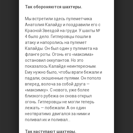
Так обороняются шахтеры.
Мы встретили здесь пулеметчика
Анатолия Калайду и поздравили его с
Красной Звездой на груди. У шахты №
4 было дело. Гитлеровцы пошли в
атаку и напоролись на пулемет
Калайды. Он был один у пулемета на
фланге роты. Огонь его «максима»
остановил оккупантов. Но это
показалось Калайде неинтересным.
Ему нужно было, чтобы враги бежали и
падали, скошенные пулями. Он пополз
вперед, волоча за собой друга —
«максимку». С нового, уже более
близкого рубежа он снова открыл
огонь. Гитлеровцы не могли теперь
лежать — побежали. А он один
неотвратимо двигался за ними и
поливал их и поливал...
Так наступают шахтеры.