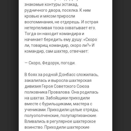
знакомые контуры эстакад,
рудничного двора, поселка. К ним
кровью и мясом приросли
воспоминания, не отдерешь. И острая
нетерпеливая тоска охватывает его.
Тогда он находит командира и
начинает бередить ему душу: «Скоро
ли, товарищ командир, скоро ли?» И
командир, сам шахтер, отвечает:
— Скоро, Федорук, погоди.
В боях за родной Донбасс сложилась,
закалилась и выросла шахтерская
дивизия Героя Советского Союза
полковника Провалова. Она родилась
на шахтах. Забойщики приходили
вместе с бурильщиками, мастера с
учениками. Приходили целые отряды,
полуополченские, полупартизанские.
Вливались в регулярное шахтерское
воинство. Приходили шахтерские