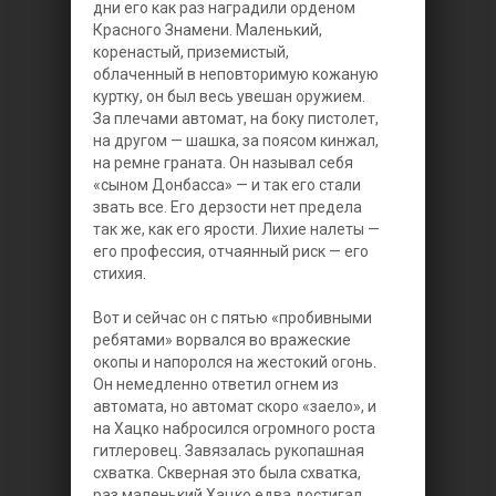
дни его как раз наградили орденом
Красного Знамени. Маленький,
коренастый, приземистый,
облаченный в неповторимую кожаную
куртку, он был весь увешан оружием.
За плечами автомат, на боку пистолет,
на другом — шашка, за поясом кинжал,
на ремне граната. Он называл себя
«сыном Донбасса» — и так его стали
звать все. Его дерзости нет предела
так же, как его ярости. Лихие налеты —
его профессия, отчаянный риск — его
стихия.
Вот и сейчас он с пятью «пробивными
ребятами» ворвался во вражеские
окопы и напоролся на жестокий огонь.
Он немедленно ответил огнем из
автомата, но автомат скоро «заело», и
на Хацко набросился огромного роста
гитлеровец. Завязалась рукопашная
схватка. Скверная это была схватка,
раз маленький Хацко едва достигал