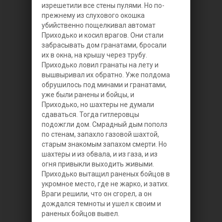
изрешетили все стены пулями. Но по-
прежнему из слухового окошка
убийственно пощелкивал автомат
Приходько и косил врагов. Они стали
забрасывать дом гранатами, бросали
их в окна, на крышу через трубу.
Приходько ловил гранаты на лету и
вышвыривал их обратно. Уже полдома
обрушилось под минами и гранатами,
уже были ранены и бойцы, и
Приходько, но шахтеры не думали
сдаваться. Тогда гитлеровцы
подожгли дом. Смрадный дым пополз
по стенам, запахло газовой шахтой,
старым знакомым запахом смерти. Но
шахтеры и из обвала, и из газа, и из
огня привыкли выходить живыми.
Приходько вытащил раненых бойцов в
укромное место, где не жарко, и затих.
Враги решили, что он сгорел, а он
дождался темноты и ушел к своим и
раненых бойцов вывел.