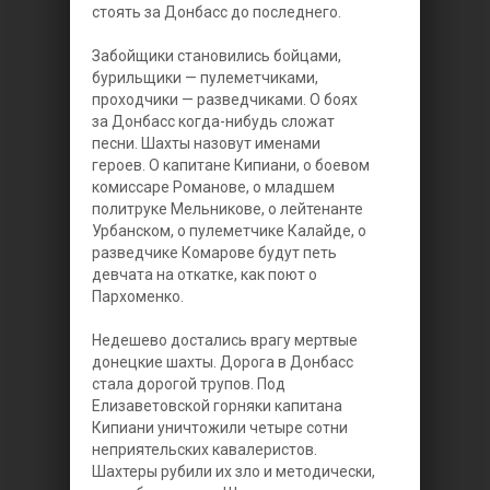
стоять за Донбасс до последнего.
Забойщики становились бойцами,
бурильщики — пулеметчиками,
проходчики — разведчиками. О боях
за Донбасс когда-нибудь сложат
песни. Шахты назовут именами
героев. О капитане Кипиани, о боевом
комиссаре Романове, о младшем
политруке Мельникове, о лейтенанте
Урбанском, о пулеметчике Калайде, о
разведчике Комарове будут петь
девчата на откатке, как поют о
Пархоменко.
Недешево достались врагу мертвые
донецкие шахты. Дорога в Донбасс
стала дорогой трупов. Под
Елизаветовской горняки капитана
Кипиани уничтожили четыре сотни
неприятельских кавалеристов.
Шахтеры рубили их зло и методически,