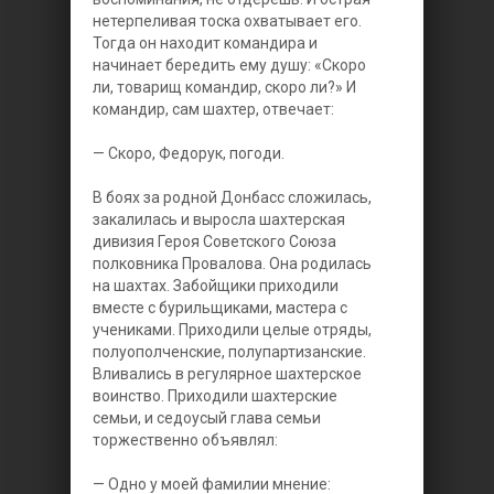
нетерпеливая тоска охватывает его.
Тогда он находит командира и
начинает бередить ему душу: «Скоро
ли, товарищ командир, скоро ли?» И
командир, сам шахтер, отвечает:
— Скоро, Федорук, погоди.
В боях за родной Донбасс сложилась,
закалилась и выросла шахтерская
дивизия Героя Советского Союза
полковника Провалова. Она родилась
на шахтах. Забойщики приходили
вместе с бурильщиками, мастера с
учениками. Приходили целые отряды,
полуополченские, полупартизанские.
Вливались в регулярное шахтерское
воинство. Приходили шахтерские
семьи, и седоусый глава семьи
торжественно объявлял:
— Одно у моей фамилии мнение: