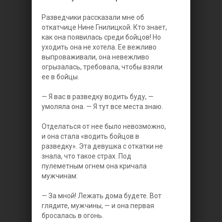
Разведчики рассказали мне об
откатчице Нине Гнилицкой. Кто знает,
как она появилась среди бойцов! Но
уходить она не хотела. Ее вежливо
выпроваживали, она невежливо
огрызалась, требовала, чтобы взяли
ее в бойцы.
— Я вас в разведку водить буду, —
умоляла она. — Я тут все места знаю.
Отделаться от нее было невозможно,
и она стала «водить бойцов в
разведку». Эта девушка с откатки не
знала, что такое страх. Под
пулеметным огнем она кричала
мужчинам:
— За мной! Лежать дома будете. Вот
глядите, мужчины, — и она первая
бросалась в огонь.