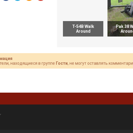
T-54B Walk
Pak 38 
Around
Aroun
мация
тели, находящиеся в группе
Гости
, не могут оставлять комментари
»
.