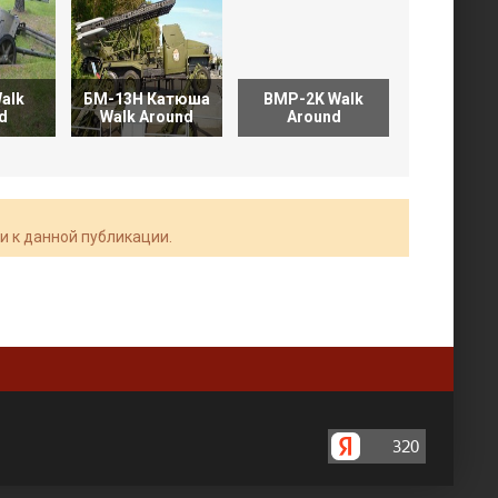
Walk
БМ-13Н Катюша
BMP-2K Walk
M4A2(76)
d
Walk Around
Around
Walk Ar
и к данной публикации.