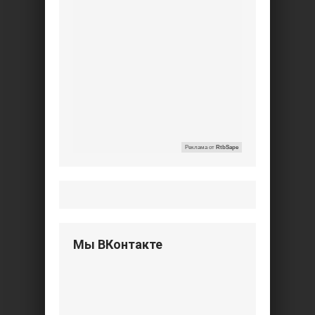
Реклама от
RtbSape
Мы ВКонтакте