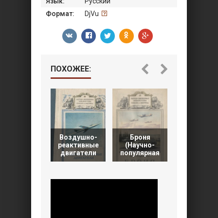
Язык:
Русский
Формат:
DjVu
ПОХОЖЕЕ:
Воздушно-
Броня
реактивные
(Научно-
Управляем
двигатели
популярная
снаряды