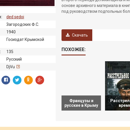
основе архивного материала в кни
под руководством подпольных бол
:
ded sedoi
Загородских Ф.С.
1940
Скачать
Госиздат Крымской
ПОХОЖЕЕ:
:
135
Русский
:
DjVu
Французы и
Расстрел
русские в Крыму
врем