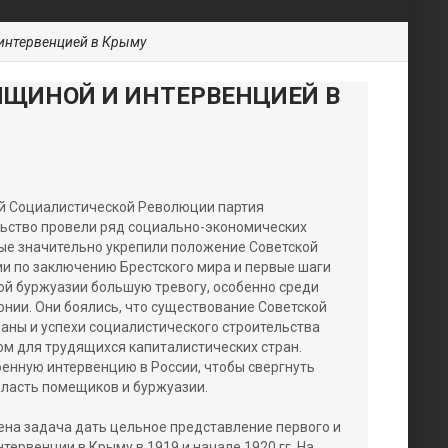
 интервенцией в Крыму
НЩИНОЙ И ИНТЕРВЕНЦИЕЙ В
й Социалистической Революции партия
льство провели ряд социально-экономических
рые значительно укрепили положение Советской
ии по заключению Брестского мира и первые шаги
ой буржуазии большую тревогу, особенно среди
нии. Они боялись, что существование Советской
раны и успехи социалистического строительства
 для трудящихся капиталистических стран.
енную интервенцию в России, чтобы свергнуть
власть помещиков и буржуазии.
ена задача дать цельное представление первого и
ервенции в Крыму в 1919 и начале 1920 гг. На