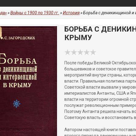
да»
»
Войны с 1900 по 1930 гг.
»
История
» Борьба с деникинщиной и
БОРЬБА С ДЕНИКИ
КРЫМУ
После победы Великой Октябрьско
большевиков и советское правите
мероприятий внутри страны, кото
власти. Правильная политика парт
Советской власти вызвали у миров
империалистов Антанты, США и Япо
власти на территории огромной ст
послужат революционным примером
Поэтому Антанта решила начать во
Советскую власть и восстановить 
Автором настоящей книги поставл
второго периода деникинщины и инт