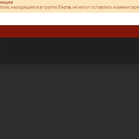
мация
тели, находящиеся в группе
Гости
, не могут оставлять комментари
»
.