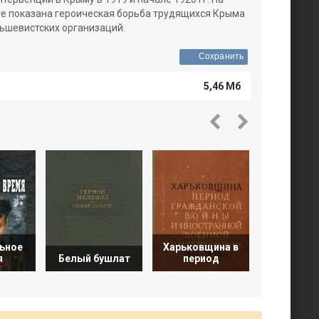
ге показана героическая борьба трудящихся Крыма
ьшевистских организаций.
Сохранить
5,46 Мб
Военн
ьное
Харьковщина в
машины 
я
Белый бушлат
период
BMW R