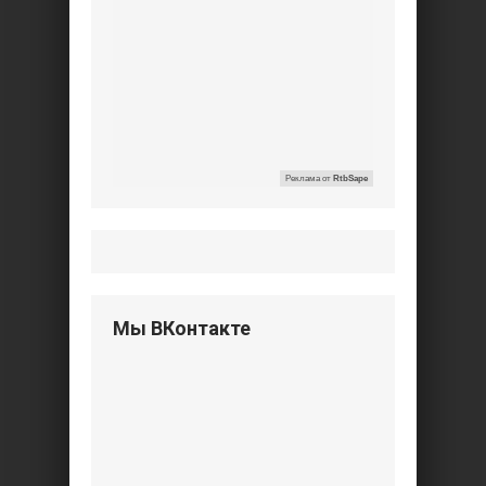
Реклама от
RtbSape
Мы ВКонтакте