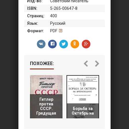
Изд-во:
Советский писатель
ISBN:
5-265-00647-8
Страниц:
400
Язык:
Русский
Формат:
PDF
ПОХОЖЕЕ:
Гитлер
против
Артиллери
СССР.
Борьба за
русской
Грядущая
Октябрь на
армии.