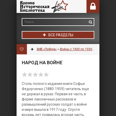
ВСЕ РАЗДЕЛЫ
ВИБ «Победа»
»
Войны с 1900 по 1930 гг.
»
Литератур
НАРОД НА ВОЙНЕ
Столь полного издания книги Софьи
Федорченко (1880-1959) читатель еще
не держал в руках. Первая ее часть в
форме лаконичных рассказов и
размышлений русских солдат о войне
и мире вышла в 1917 году. Спустя
восемь лет появилась вторая часть,