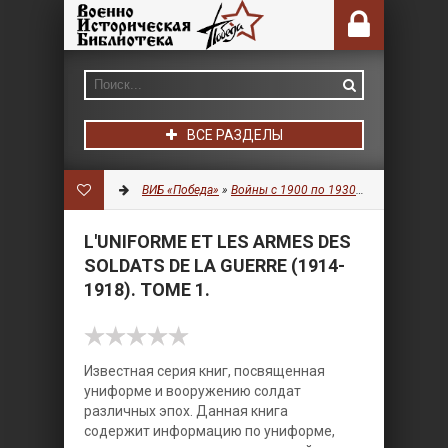
ВСЕ РАЗДЕЛЫ
ВИБ «Победа»
»
Войны с 1900 по 1930 гг.
»
Оружие
» L
L'UNIFORME ET LES ARMES DES
SOLDATS DE LA GUERRE (1914-
1918). TOME 1.
Известная серия книг, посвященная
униформе и вооружению солдат
различных эпох. Данная книга
содержит информацию по униформе,