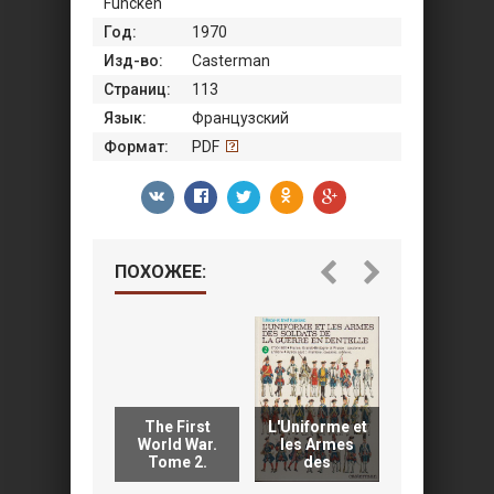
Funcken
Год:
1970
Изд-во:
Casterman
Страниц:
113
Язык:
Французский
Формат:
PDF
ПОХОЖЕЕ:
The First
L'Uniforme et
L'Uniforme 
World War.
les Armes
les Armes
Tome 2.
des
des