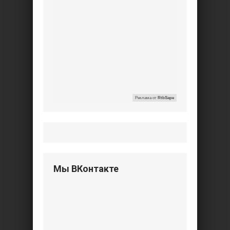
Реклама от
RtbSape
Мы ВКонтакте