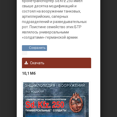
бронетранспортер Sd.Kfz.250 имел
свыше десятка модификаций и
состоял на вооружении танковых,
артиллерийских, саперных
подразделений и разведывательных
рот. Поистине семейство этих БТР
являлось универсальными
«солдатами» германской армии.
Сохранить
Скачать
10,1 Мб