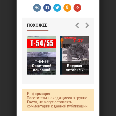
ПОХОЖЕЕ:
Военные
Т-54-55
машины
Советский
Военная
№15.
основной
летопись.
Советски
Информация
Посетители, находящиеся в группе
Гости
, не могут оставлять
комментарии к данной публикации.