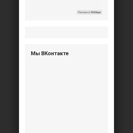
Реклама от
RtbSape
Мы ВКонтакте