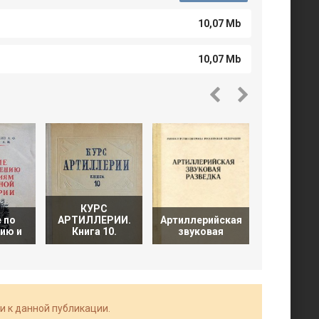
10,07 Mb
10,07 Mb
КУРС
 по
АРТИЛЛЕРИИ.
Артиллерийская
Наставлен
ию и
Книга 10.
звуковая
звуко
и к данной публикации.