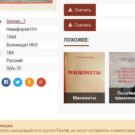
Скачать
:
Semen_7
Скачать
Никифоров Н.Н.
1944
ПОХОЖЕЕ:
Воениздат НКО
:
184
Русский
:
DjVu
Пособие
Минометы
применен
мация
тели, находящиеся в группе
Гости
, не могут оставлять комментари