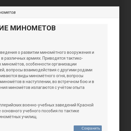
инометов
НИЕ МИНОМЕТОВ
сведения о развитии миномётного вооружения и
в различных армиях. Приводятся тактико-
х миномётов, особенности организации
ей, вопросы взаимодействия с другими родами
триваются виды миномётного огня, вопросы
миномётов в наступлении, во встречном бою и в
ения миномётов излагаются с учётом опыта
ллерийских военно-учебных заведений Красной
 основного учебного пособия по тактике
иномётных училищ.
Сохранить