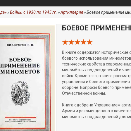
да»
»
Войны с 1930 по 1945 гг.
»
Артиллерия
» Боевое применение м
БОЕВОЕ ПРИМЕНЕ
В книге содержатся исторические 
боевого использования миномётов 
технические свойства современны
миномётных подразделений и част
войск. Кроме того, в книге рассма
управления и боевого применения 
обороне. Вопросы боевого примен
Отечественной войны.
Книга одобрена Управлением арти
Армии и рекомендована в качестве
миномётных подразделений для м