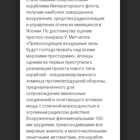
кораблями Императорского флота,
получив наиболее совершенное
вооружение, средства радиолокации
и управления огнем из имевшихся в
Японии. По достоинству оценив
прогноз генерала У. Митчелла:
«Превосходящие воздушные силы
будут господствовать над всеми
морскими просторами», японцы
одними из первых приступили к
реализации проекта нового типа
кораблей - специализированного
эсминца противовоздушной обороны,
предназначенного для
сопровождения авианосных
соединений и сочетающего огневую
мощь с отличной мореходностью и
огромным радиусом действия.
Вооруженные феноменальными 100-
мм орудиями, превосходившими все
мировые аналоги, и многочисленными
зенитными автоматами, эти корабли