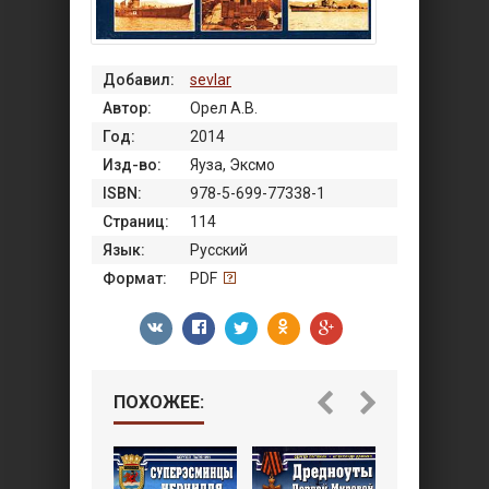
Добавил:
sevlar
Автор:
Орел А.В.
Год:
2014
Изд-во:
Яуза, Эксмо
ISBN:
978-5-699-77338-1
Страниц:
114
Язык:
Русский
Формат:
PDF
ПОХОЖЕЕ: