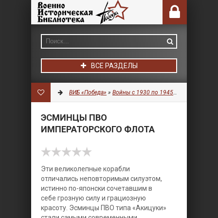
ВСЕ РАЗДЕЛЫ
ВИБ «Победа»
»
Войны с 1930 по 1945 гг.
»
Флот
» Эсм
ЭСМИНЦЫ ПВО
ИМПЕРАТОРСКОГО ФЛОТА
Эти великолепные корабли
отличались неповторимым силуэтом,
истинно по-японски сочетавшим в
себе грозную силу и грациозную
красоту. Эсминцы ПВО типа «Акицуки»
стали самыми современными