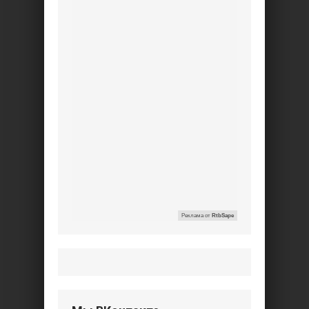
Реклама от
RtbSape