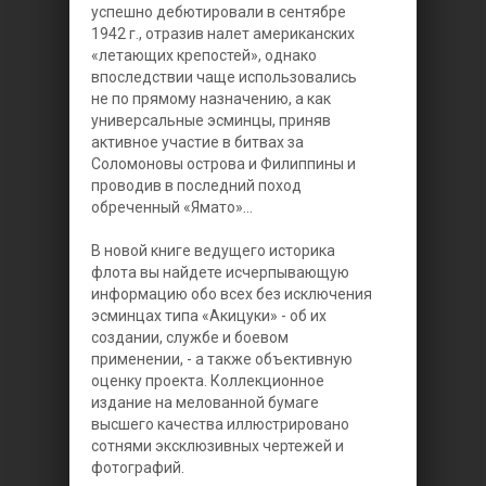
успешно дебютировали в сентябре
1942 г., отразив налет американских
«летающих крепостей», однако
впоследствии чаще использовались
не по прямому назначению, а как
универсальные эсминцы, приняв
активное участие в битвах за
Соломоновы острова и Филиппины и
проводив в последний поход
обреченный «Ямато»...
В новой книге ведущего историка
флота вы найдете исчерпывающую
информацию обо всех без исключения
эсминцах типа «Акицуки» - об их
создании, службе и боевом
применении, - а также объективную
оценку проекта. Коллекционное
издание на мелованной бумаге
высшего качества иллюстрировано
сотнями эксклюзивных чертежей и
фотографий.